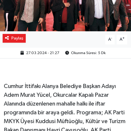
Paylaş
-
+
A
A
27.03.2024 - 21:27
Okunma Süresi: 5 Dk
Cumhur İttifakı Alanya Belediye Başkan Adayı
Adem Murat Yücel, Okurcalar Kapalı Pazar
Alanında düzenlenen mahalle halkı ile iftar
programında bir araya geldi. Programa; AK Parti
MKYK Üyesi Kuddusi Müftüoğlu, Kültür ve Turizm
Bakan Danışmanı Hayri Çavuşoğlu, AK Parti