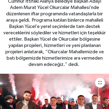
Cumhur İttifakı Alanya Belediye Başkan Adayı
Adem Murat Yücel Okurcalar Mahallesi’nde
Gizlilik İlkeleri - Privacy Policy
düzenlenen iftar programında vatandaşlarla bir
araya geldi. Programa katılan binlerce mahalleli
Güncel
Başkan Yücel’e yerel seçimlerde tam destek
vereceklerini söylediler ve hizmetleri için teşekkür
Gündem
ettiler. Başkan Yücel de Okurcalar bölgesine
yapılan projeleri, hizmetleri ve yeni planlanan
Politika
projeleri anlatarak, “Okurcalar Mahallemizde ve
batı bölgemizde hizmetlerimize ara vermeden
Spor
devam edeceğiz.” dedi.
Turizm