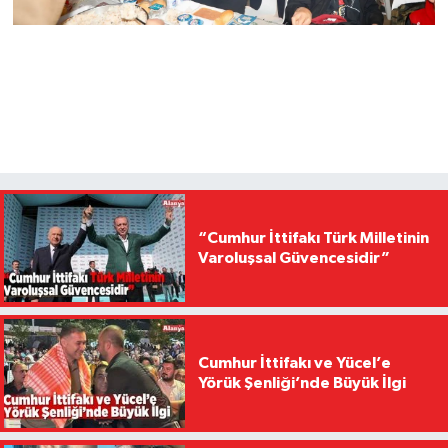
“Cumhur İttifakı Türk Milletinin
Varoluşsal Güvencesidir”
Cumhur İttifakı ve Yücel’e
Yörük Şenliği’nde Büyük İlgi