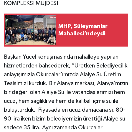
KOMPLEKSİ MÜJDESİ
MHP, Süleymanlar
Mahallesi’ndeydi
Başkan Yücel konuşmasında mahalleye yapılan
hizmetlerden bahsederek, “Üretken Belediyecilik
anlayışımızla Okurcalar’ımızda Alaiye Su Üretim
Tesisimizi kurduk. Bir Alanya markası, Alanya’mızın
bir değeri olan Alaiye Su ile vatandaşlarımızı hem
ucuz, hem sağlıklı ve hem de kaliteli içme su ile
buluşturduk. Piyasada en ucuz damacana su 80-
90 lira iken bizim belediyemizin ürettiği Alaiye su
sadece 35 lira. Aynı zamanda Okurcalar