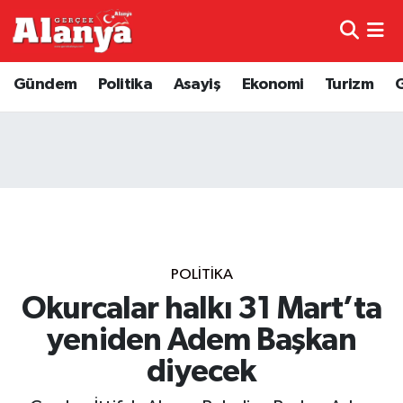
E-Gazete
Hava Durumu
Gündem
Politika
Asayiş
Ekonomi
Turizm
Genel
Trafik Durumu
Bilim
Süper Lig Puan Durumu ve Fikstür
Bilim ve Teknoloji
Tüm Manşetler
Bölge
Son Dakika Haberleri
POLITIKA
Diğer
Haber Arşivi
Okurcalar halkı 31 Mart’ta
yeniden Adem Başkan
Dünya
diyecek
Ekonomi