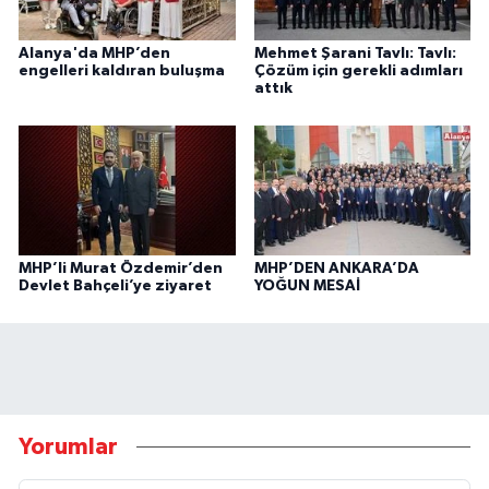
Alanya'da MHP’den
Mehmet Şarani Tavlı: Tavlı:
engelleri kaldıran buluşma
Çözüm için gerekli adımları
attık
MHP’li Murat Özdemir’den
MHP’DEN ANKARA’DA
Devlet Bahçeli’ye ziyaret
YOĞUN MESAİ
Yorumlar