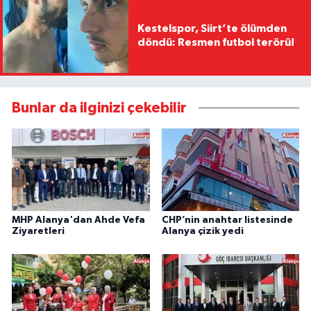
Kestelspor, Siirt’te ölümden
döndü: Resmen futbol terörü!
Bunlar da ilginizi çekebilir
MHP Alanya'dan Ahde Vefa
CHP’nin anahtar listesinde
Ziyaretleri
Alanya çizik yedi