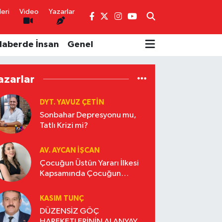
eri
Video
Yazarlar
Haberde İnsan
Genel
azarlar
DYT. YAVUZ ÇETİN
Sonbahar Depresyonu mu,
Tatlı Krizi mi?
AV. AYCAN İŞCAN
Çocuğun Üstün Yararı İlkesi
Kapsamında Çocuğun
Beyanı
KASIM TUNÇ
DÜZENSİZ GÖÇ
HAREKETLERİNİN ALANYAYA