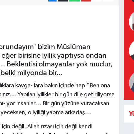
zorundayım' bizim Müslüman
eğer birisine iyilik yaptıysa ondan
r... Beklentisi olmayanlar yok mudur,
 belki milyonda bir...
lıklara kavga- lara bakın içinde hep “Ben ona
nız... Yapılan iyilikler bir gün dile getiriliyorsa
mı- yor insanlar... Bir gün yüzüne vuracaksan
diyeceksen, o iyiliği yapma arkadaş...
Y
çin değil, Allah rızası için değil kendi