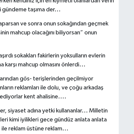
ken kendiniz için en kıymetli olanlardan verin
ni gündeme taşıma der...
ik yaparsan ve sonra onun sokağından geçmek
işinin mahcup olacağını biliyorsan” onun
̧ırdı sokakları fakirlerin yoksulların evlerin
a karşı mahcup olmasını önlerdi...
arından gös- terişlerinden geçilmiyor
arın reklamları ile dolu, ve çoğu arkadaş
 ediyorlar kent ahalisine....
er, siyaset adına yetki kullananlar... Milletin
eri kimi iyilikleri gece gündüz anlata anlata
 ile reklam üstüne reklam...