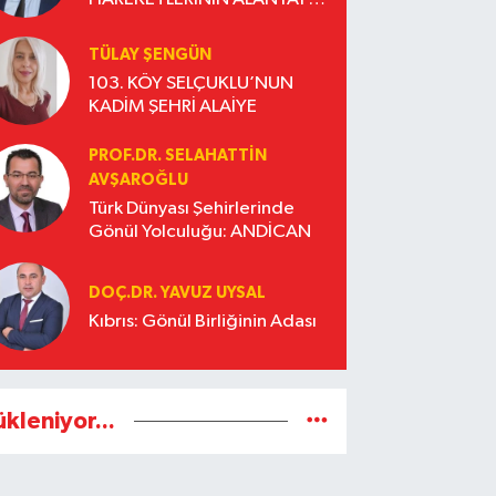
ETKİLERİ
TÜLAY ŞENGÜN
103. KÖY SELÇUKLU’NUN
KADİM ŞEHRİ ALAİYE
PROF.DR. SELAHATTIN
AVŞAROĞLU
Türk Dünyası Şehirlerinde
Gönül Yolculuğu: ANDİCAN
DOÇ.DR. YAVUZ UYSAL
Kıbrıs: Gönül Birliğinin Adası
ükleniyor...