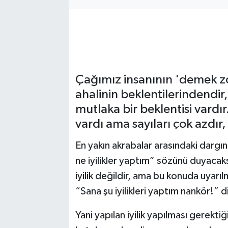
Gizlilik İlkeleri - Privacy Policy
Güncel
Gündem
Çağımız insanının 'demek 
ahalinin beklentilerindendir, 
Politika
mutlaka bir beklentisi vardı
vardı ama sayıları çok azdır,
Spor
En yakın akrabalar arasındaki dargın
Turizm
ne iyilikler yaptım” sözünü duyacaksı
iyilik değildir, ama bu konuda uyarıl
“Sana şu iyilikleri yaptım nankör!” 
Yani yapılan iyilik yapılması gerektiği i