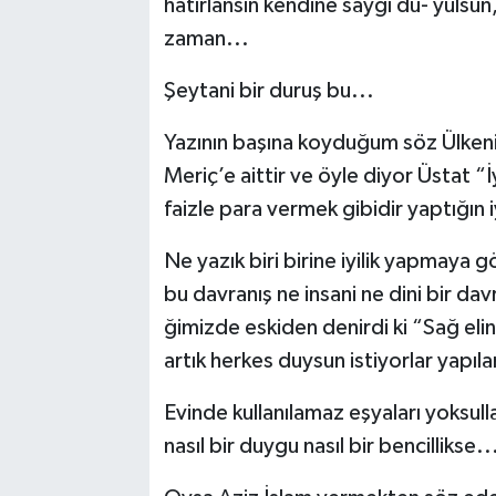
hatırlansın kendine saygı du- yulsun, k
zaman...
Şeytani bir duruş bu...
Yazının başına koyduğum söz Ülkenin
Meriç’e aittir ve öyle diyor Üstat “
faizle para vermek gibidir yaptığın iyil
Ne yazık biri birine iyilik yapmaya gö
bu davranış ne insani ne dini bir dav
ğimizde eskiden denirdi ki “Sağ eli
artık herkes duysun istiyorlar yapılan 
Evinde kullanılamaz eşyaları yoksull
nasıl bir duygu nasıl bir bencillikse..