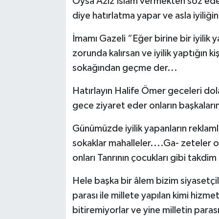
Oysa Aziz İslam vermekten söz eder
diye hatırlatma yapar ve asla iyiliği
İmamı Gazeli “Eğer birine bir iyil
zorunda kalırsan ve iyilik yaptığın k
sokağından geçme der...
Hatırlayın Halife Ömer geceleri dolas
gece ziyaret eder onların başkaların
Günümüzde iyilik yapanların reklaml
sokaklar mahalleler....Ga- zeteler onl
onları Tanrının çocukları gibi takdim
Hele başka bir âlem bizim siyasetçil
parası ile millete yapılan kimi hizmetl
bitiremiyorlar ve yine milletin parası