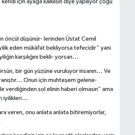
endi için ayağa kalkılsın diye yapılıyor çoğu
 öncül düşünür- lerinden Üstat Cemil
İyilik eden mükâfat bekliyorsa tefecidir” yani
iğin karşılığını bekli- yorsan...
rsün, bir gün yüzüne vuruluyor insanın... Ve
ranıştır... Onun için muhteşem gelene-
nle verdiğinden sol elinin haberi olmasın” ama
iyilikleri...
ara veren, onu anlata anlata bitiremiyorlar,
.