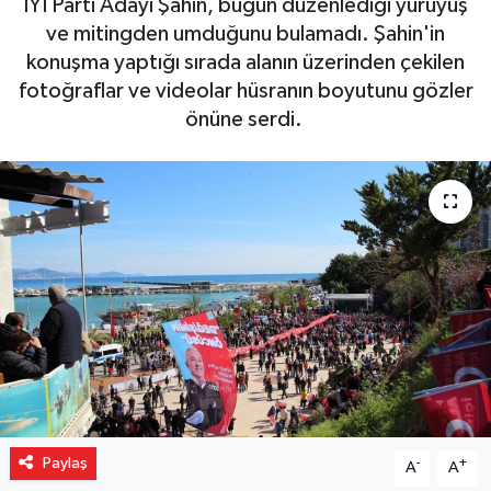
İYİ Parti Adayı Şahin, bugün düzenlediği yürüyüş
ve mitingden umduğunu bulamadı. Şahin'in
Gizlilik İlkeleri - Privacy Policy
konuşma yaptığı sırada alanın üzerinden çekilen
fotoğraflar ve videolar hüsranın boyutunu gözler
Güncel
önüne serdi.
Gündem
Politika
Spor
Turizm
Paylaş
-
+
A
A