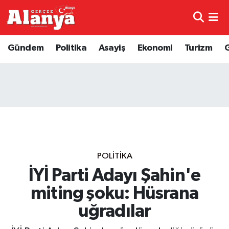
E-Gazete
Hava Durumu
Gündem
Politika
Asayiş
Ekonomi
Turizm
Genel
Trafik Durumu
Bilim
Süper Lig Puan Durumu ve Fikstür
Bilim ve Teknoloji
Tüm Manşetler
Bölge
Son Dakika Haberleri
POLITIKA
Diğer
Haber Arşivi
İYİ Parti Adayı Şahin'e
miting şoku: Hüsrana
Dünya
uğradılar
Ekonomi