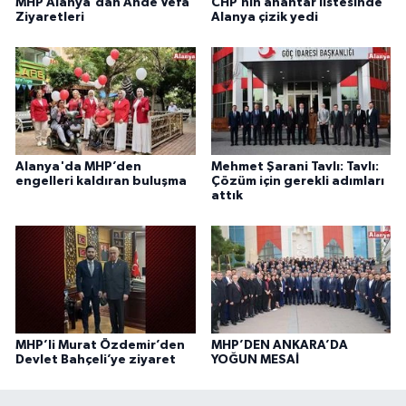
MHP Alanya'dan Ahde Vefa
CHP’nin anahtar listesinde
Ziyaretleri
Alanya çizik yedi
Alanya'da MHP’den
Mehmet Şarani Tavlı: Tavlı:
engelleri kaldıran buluşma
Çözüm için gerekli adımları
attık
MHP’li Murat Özdemir’den
MHP’DEN ANKARA’DA
Devlet Bahçeli’ye ziyaret
YOĞUN MESAİ