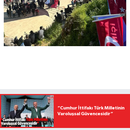
“Cumhur İttifakı Türk Milletinin
Varoluşsal Güvencesidir”