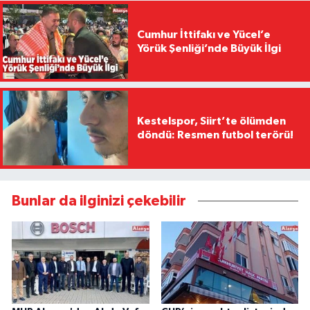
Cumhur İttifakı ve Yücel’e
Yörük Şenliği’nde Büyük İlgi
Kestelspor, Siirt’te ölümden
döndü: Resmen futbol terörü!
Bunlar da ilginizi çekebilir