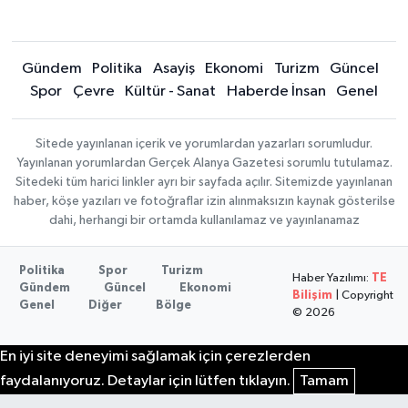
Gündem
Politika
Asayiş
Ekonomi
Turizm
Güncel
Spor
Çevre
Kültür - Sanat
Haberde İnsan
Genel
Sitede yayınlanan içerik ve yorumlardan yazarları sorumludur.
Yayınlanan yorumlardan Gerçek Alanya Gazetesi sorumlu tutulamaz.
Sitedeki tüm harici linkler ayrı bir sayfada açılır. Sitemizde yayınlanan
haber, köşe yazıları ve fotoğraflar izin alınmaksızın kaynak gösterilse
dahi, herhangi bir ortamda kullanılamaz ve yayınlanamaz
Politika
Spor
Turizm
Haber Yazılımı:
TE
Gündem
Güncel
Ekonomi
Bilişim
| Copyright
Genel
Diğer
Bölge
© 2026
En iyi site deneyimi sağlamak için çerezlerden
faydalanıyoruz. Detaylar için lütfen tıklayın.
Tamam