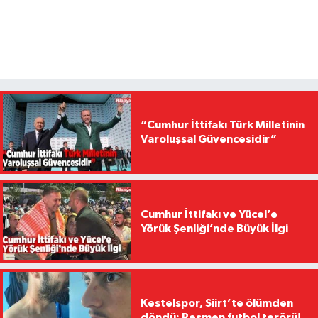
“Cumhur İttifakı Türk Milletinin
Varoluşsal Güvencesidir”
Cumhur İttifakı ve Yücel’e
Yörük Şenliği’nde Büyük İlgi
Kestelspor, Siirt’te ölümden
döndü: Resmen futbol terörü!