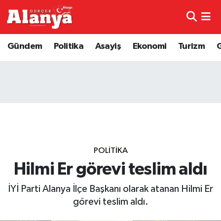
E-Gazete
Hava Durumu
Gündem
Politika
Asayiş
Ekonomi
Turizm
Genel
Trafik Durumu
Bilim
Süper Lig Puan Durumu ve Fikstür
Bilim ve Teknoloji
Tüm Manşetler
Bölge
Son Dakika Haberleri
POLITIKA
Diğer
Haber Arşivi
Hilmi Er görevi teslim aldı
İYİ Parti Alanya İlçe Başkanı olarak atanan Hilmi Er
Dünya
görevi teslim aldı.
Ekonomi