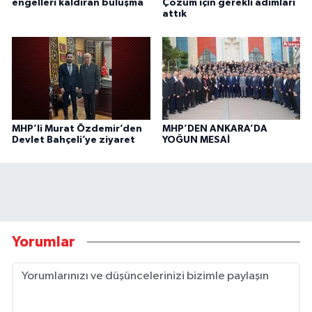
engelleri kaldıran buluşma
Çözüm için gerekli adımları
attık
MHP’li Murat Özdemir’den
MHP’DEN ANKARA’DA
Devlet Bahçeli’ye ziyaret
YOĞUN MESAİ
Yorumlar