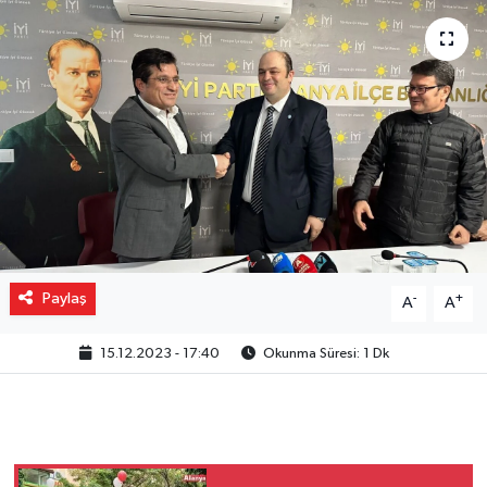
Gizlilik İlkeleri - Privacy Policy
Güncel
Gündem
Politika
Spor
Paylaş
-
+
A
A
Turizm
15.12.2023 - 17:40
Okunma Süresi: 1 Dk