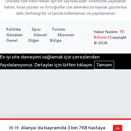
Sitedeki tüm harici linkler ayrı bir sayfada açılır. Sitemizde yayınlanan
haber, köşe yazıları ve fotoğraflar izin alınmaksızın kaynak gösterilse
dahi, herhangi bir ortamda kullanılamaz ve yayınlanamaz
Politika
Spor
Turizm
Haber Yazılımı:
TE
Gündem
Güncel
Ekonomi
Bilişim
| Copyright
Genel
Diğer
Bölge
© 2026
En iyi site deneyimi sağlamak için çerezlerden
faydalanıyoruz. Detaylar için lütfen tıklayın.
Tamam
Alanya'da bayramda 3 bin 768 hastaya
16:19