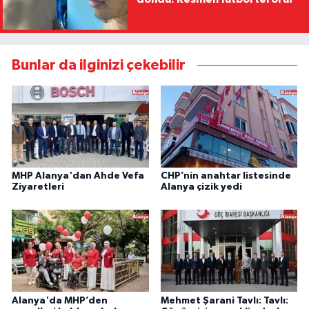
Bunlar da ilginizi çekebilir
MHP Alanya'dan Ahde Vefa
CHP’nin anahtar listesinde
Ziyaretleri
Alanya çizik yedi
Alanya'da MHP’den
Mehmet Şarani Tavlı: Tavlı: