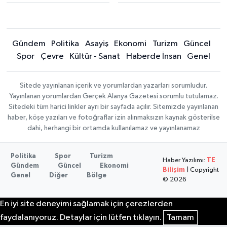
Gündem
Politika
Asayiş
Ekonomi
Turizm
Güncel
Spor
Çevre
Kültür - Sanat
Haberde İnsan
Genel
Sitede yayınlanan içerik ve yorumlardan yazarları sorumludur.
Yayınlanan yorumlardan Gerçek Alanya Gazetesi sorumlu tutulamaz.
Sitedeki tüm harici linkler ayrı bir sayfada açılır. Sitemizde yayınlanan
haber, köşe yazıları ve fotoğraflar izin alınmaksızın kaynak gösterilse
dahi, herhangi bir ortamda kullanılamaz ve yayınlanamaz
Politika
Spor
Turizm
Haber Yazılımı:
TE
Gündem
Güncel
Ekonomi
Bilişim
| Copyright
Genel
Diğer
Bölge
© 2026
En iyi site deneyimi sağlamak için çerezlerden
faydalanıyoruz. Detaylar için lütfen tıklayın.
Tamam