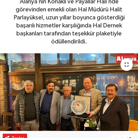
Alanya’nın Konaklı ve Payallar Hali’nde
görevinden emekli olan Hal Müdürü Halit
Gizlilik İlkeleri - Privacy Policy
Parlayüksel, uzun yıllar boyunca gösterdiği
başarılı hizmetler karşılığında Hal Dernek
Güncel
başkanları tarafından teşekkür plaketiyle
ödüllendirildi.
Gündem
Politika
Spor
Turizm