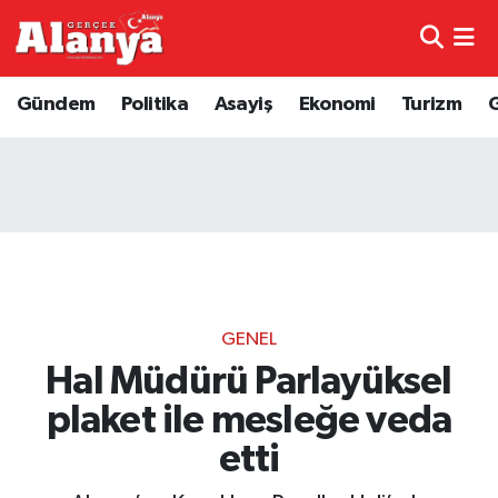
E-Gazete
Hava Durumu
Gündem
Politika
Asayiş
Ekonomi
Turizm
Genel
Trafik Durumu
Bilim
Süper Lig Puan Durumu ve Fikstür
Bilim ve Teknoloji
Tüm Manşetler
Bölge
Son Dakika Haberleri
GENEL
Diğer
Haber Arşivi
Hal Müdürü Parlayüksel
plaket ile mesleğe veda
Dünya
etti
Ekonomi