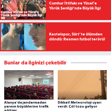
Cumhur İttifakı ve Yücel’e
Yörük Şenliği’nde Büyük İlgi
Kestelspor, Siirt’te ölümden
döndü: Resmen futbol terörü!
Bunlar da ilginizi çekebilir
Alanya’da jandarmadan
Dikkat! Meteoroloji uyarı
yarının büyüklerine trafik
verdi: Çöl tozu geliyor
eğitimi