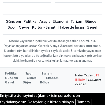
Gündem
Politika
Asayiş
Ekonomi
Turizm
Güncel
Spor
Çevre
Kültür - Sanat
Haberde İnsan
Genel
Sitede yayınlanan içerik ve yorumlardan yazarları sorumludur.
Yayınlanan yorumlardan Gerçek Alanya Gazetesi sorumlu tutulamaz.
Sitedeki tüm harici linkler ayrı bir sayfada açılır. Sitemizde yayınlanan
haber, köşe yazıları ve fotoğraflar izin alınmaksızın kaynak gösterilse
dahi, herhangi bir ortamda kullanılamaz ve yayınlanamaz
Politika
Spor
Turizm
Haber Yazılımı:
TE
Gündem
Güncel
Ekonomi
Bilişim
| Copyright
Genel
Diğer
Bölge
© 2026
En iyi site deneyimi sağlamak için çerezlerden
faydalanıyoruz. Detaylar için lütfen tıklayın.
Tamam