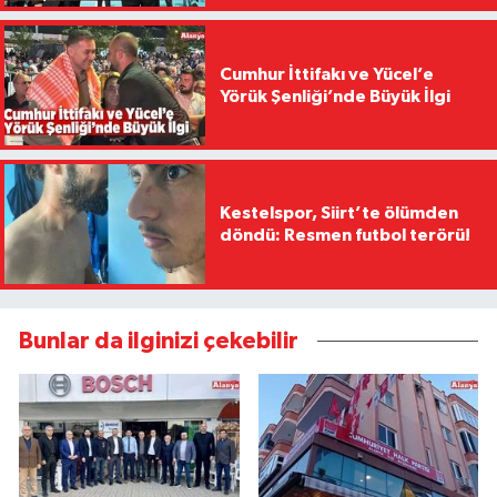
Cumhur İttifakı ve Yücel’e
Yörük Şenliği’nde Büyük İlgi
Kestelspor, Siirt’te ölümden
döndü: Resmen futbol terörü!
Bunlar da ilginizi çekebilir