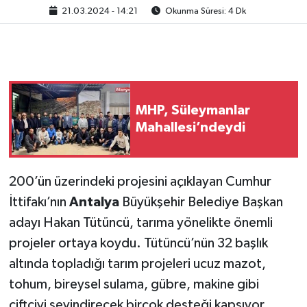
21.03.2024 - 14:21
Okunma Süresi: 4 Dk
MHP, Süleymanlar
Mahallesi’ndeydi
200’ün üzerindeki projesini açıklayan Cumhur
İttifakı’nın
Antalya
Büyükşehir Belediye Başkan
adayı Hakan Tütüncü, tarıma yönelikte önemli
projeler ortaya koydu. Tütüncü’nün 32 başlık
altında topladığı tarım projeleri ucuz mazot,
tohum, bireysel sulama, gübre, makine gibi
çiftçiyi sevindirecek birçok desteği kapsıyor.