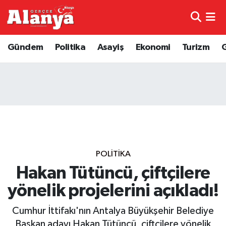
E-Gazete
Hava Durumu
Gündem
Politika
Asayiş
Ekonomi
Turizm
Genel
Trafik Durumu
Bilim
Süper Lig Puan Durumu ve Fikstür
Bilim ve Teknoloji
Tüm Manşetler
Bölge
Son Dakika Haberleri
POLITIKA
Diğer
Haber Arşivi
Hakan Tütüncü, çiftçilere
yönelik projelerini açıkladı!
Dünya
Cumhur İttifakı'nın Antalya Büyükşehir Belediye
Ekonomi
Başkan adayı Hakan Tütüncü, çiftçilere yönelik