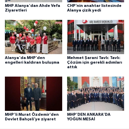
MHP Alanya'dan Ahde Vefa
CHP’nin anahtar listesinde
Ziyaretleri
Alanya çizik yedi
Alanya'da MHP’den
Mehmet Şarani Tavlı: Tavlı:
engelleri kaldıran buluşma
Çözüm için gerekli adımları
attık
MHP’li Murat Özdemir’den
MHP’DEN ANKARA’DA
Devlet Bahçeli’ye ziyaret
YOĞUN MESAİ