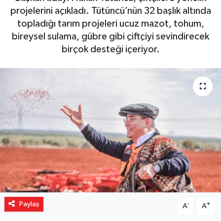
projelerini açıkladı. Tütüncü’nün 32 başlık altında
Gizlilik İlkeleri - Privacy Policy
topladığı tarım projeleri ucuz mazot, tohum,
bireysel sulama, gübre gibi çiftçiyi sevindirecek
Güncel
birçok desteği içeriyor.
Gündem
Politika
Spor
Turizm
Paylaş
-
+
A
A