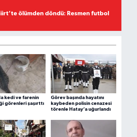
Siirt’te ölümden döndü: Resmen futbol
a kedi ve farenin
Görev başında hayatını
ği görenleri şaşırttı
kaybeden polisin cenazesi
törenle Hatay’a uğurlandı