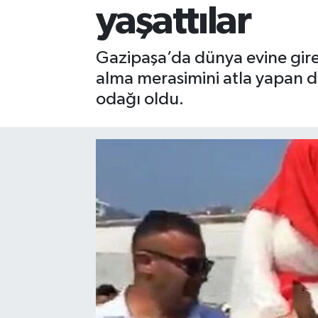
yaşattılar
Gizlilik İlkeleri - Privacy Policy
Gazipaşa’da dünya evine giren
Güncel
alma merasimini atla yapan dam
odağı oldu.
Gündem
Politika
Spor
Turizm