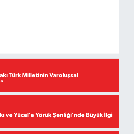
akı Türk Milletinin Varoluşsal
r”
kı ve Yücel’e Yörük Şenliği’nde Büyük İlgi