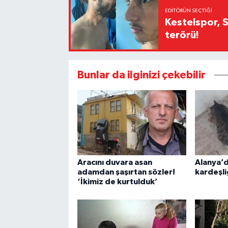
EDITÖRÜN SEÇTIĞI
Kestelspor, 
terörü!
Bunlar da ilginizi çekebilir
Aracını duvara asan
Alanya’d
adamdan şaşırtan sözler!
kardeşli
‘İkimiz de kurtulduk’