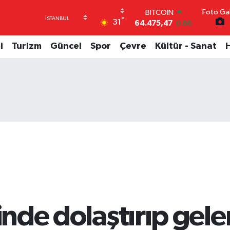
Foto Gal
BITCOIN
°
31
64.475,47
0.66
DOLAR
47,5971
0.05
i
Turizm
Güncel
Spor
Çevre
Kültür - Sanat
EURO
55,1336
0.18
STERLİN
64,2534
0.22
GRAM ALTIN
6518.23
0.39
BİST100
13.703
0
rinde dolaştırıp gel