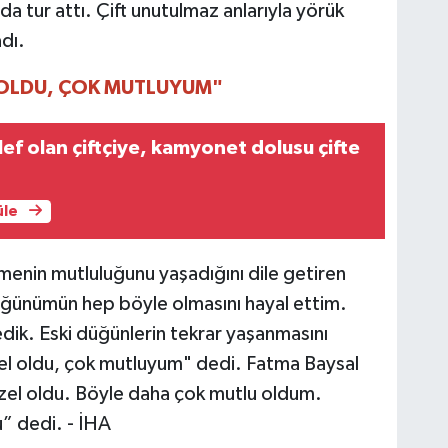
nda tur attı. Çift unutulmaz anlarıyla yörük
dı.
 OLDU, ÇOK MUTLUYUM"
lef olan çiftçiye, kamyonet dolusu çifte
üle
menin mutluluğunu yaşadığını dile getiren
ğünümün hep böyle olmasını hayal ettim.
dik. Eski düğünlerin tekrar yaşanmasını
el oldu, çok mutluyum" dedi. Fatma Baysal
zel oldu. Böyle daha çok mutlu oldum.
” dedi. - İHA