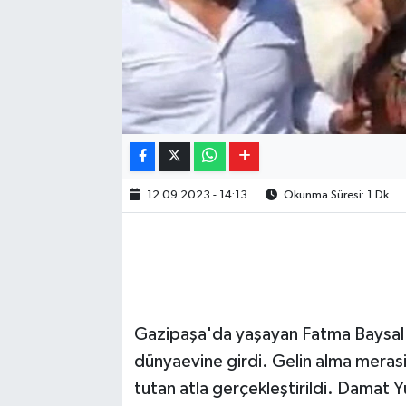
12.09.2023 - 14:13
Okunma Süresi: 1 Dk
Gazipaşa'da yaşayan Fatma Baysal v
dünyaevine girdi. Gelin alma merasi
tutan atla gerçekleştirildi. Damat Yu