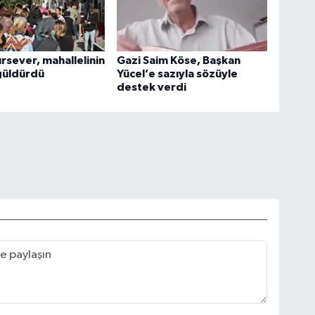
ırsever, mahallelinin
Gazi Saim Köse, Başkan
güldürdü
Yücel’e sazıyla sözüyle
destek verdi