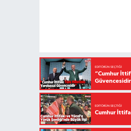
EDITÖRÜN SEÇTIĞI
“Cumhur İttif
Güvencesidi
EDITÖRÜN SEÇTIĞI
Cumhur İttifa