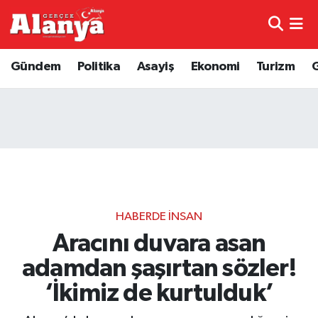
E-Gazete
Hava Durumu
Gündem
Politika
Asayiş
Ekonomi
Turizm
Genel
Trafik Durumu
Bilim
Süper Lig Puan Durumu ve Fikstür
Bilim ve Teknoloji
Tüm Manşetler
Bölge
Son Dakika Haberleri
HABERDE İNSAN
Diğer
Haber Arşivi
Aracını duvara asan
adamdan şaşırtan sözler!
Dünya
‘İkimiz de kurtulduk’
Ekonomi