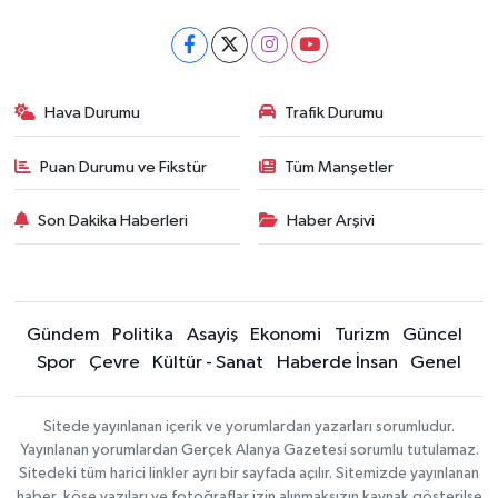
Hava Durumu
Trafik Durumu
Puan Durumu ve Fikstür
Tüm Manşetler
Son Dakika Haberleri
Haber Arşivi
Gündem
Politika
Asayiş
Ekonomi
Turizm
Güncel
Spor
Çevre
Kültür - Sanat
Haberde İnsan
Genel
Sitede yayınlanan içerik ve yorumlardan yazarları sorumludur.
Yayınlanan yorumlardan Gerçek Alanya Gazetesi sorumlu tutulamaz.
Sitedeki tüm harici linkler ayrı bir sayfada açılır. Sitemizde yayınlanan
haber, köşe yazıları ve fotoğraflar izin alınmaksızın kaynak gösterilse