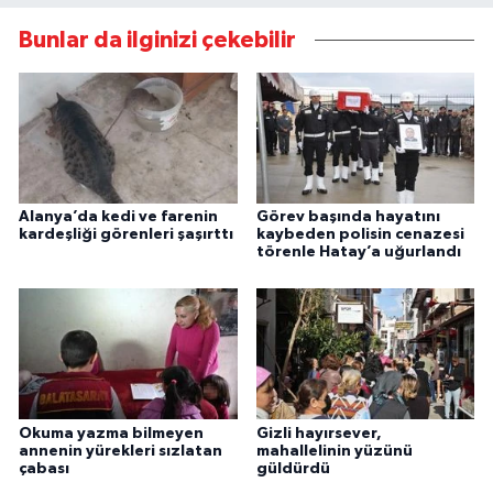
Bunlar da ilginizi çekebilir
Alanya’da kedi ve farenin
Görev başında hayatını
kardeşliği görenleri şaşırttı
kaybeden polisin cenazesi
törenle Hatay’a uğurlandı
Okuma yazma bilmeyen
Gizli hayırsever,
annenin yürekleri sızlatan
mahallelinin yüzünü
çabası
güldürdü