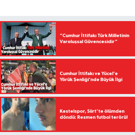
“Cumhur İttifakı Türk Milletinin
Varoluşsal Güvencesidir”
Cumhur İttifakı ve Yücel’e
Yörük Şenliği’nde Büyük İlgi
Kestelspor, Siirt’te ölümden
döndü: Resmen futbol terörü!