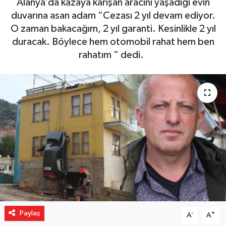
Alanya’da kazaya karışan aracını yaşadığı evin
duvarına asan adam “Cezası 2 yıl devam ediyor.
Gizlilik İlkeleri - Privacy Policy
O zaman bakacağım, 2 yıl garanti. Kesinlikle 2 yıl
duracak. Böylece hem otomobil rahat hem ben
Güncel
rahatım ” dedi.
Gündem
Politika
Spor
Turizm
Paylaş
-
+
A
A