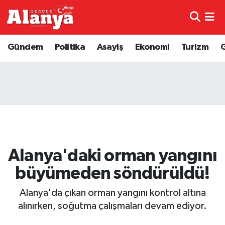
E-Gazete
Hava Durumu
Gündem
Politika
Asayiş
Ekonomi
Turizm
Genel
Trafik Durumu
Bilim
Süper Lig Puan Durumu ve Fikstür
Bilim ve Teknoloji
Tüm Manşetler
Bölge
Son Dakika Haberleri
Alanya'daki orman yangını
Diğer
Haber Arşivi
büyümeden söndürüldü!
Dünya
Alanya'da çıkan orman yangını kontrol altına
alınırken, soğutma çalışmaları devam ediyor.
Ekonomi