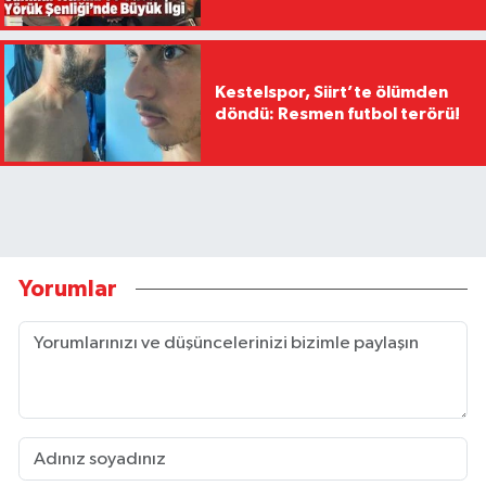
Kestelspor, Siirt’te ölümden
döndü: Resmen futbol terörü!
Yorumlar