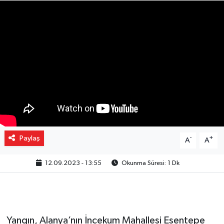
Gizlilik İlkeleri - Privacy Policy
Güncel
Gündem
Politika
Spor
Paylaş
-
+
A
A
Turizm
12.09.2023 - 13:55
Okunma Süresi: 1 Dk
Yangın, Alanya’nın İncekum Mahallesi Esentepe