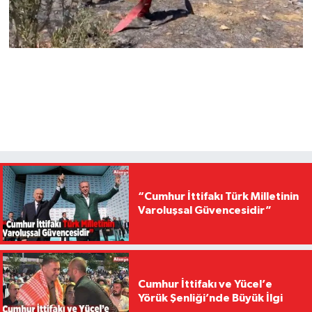
“Cumhur İttifakı Türk Milletinin
Varoluşsal Güvencesidir”
Cumhur İttifakı ve Yücel’e
Yörük Şenliği’nde Büyük İlgi