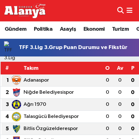
E-Gazete
Hava Durumu
Gündem
Politika
Asayiş
Ekonomi
Turizm
Genel
Trafik Durumu
TFF 3.Lig 3.Grup Puan Durumu ve Fikstür
Bilim
Süper Lig Puan Durumu ve Fikstür
#
Takım
O
Av
P
Bilim ve Teknoloji
Tüm Manşetler
1
Adanaspor
0
0
0
Bölge
Son Dakika Haberleri
2
Niğde Belediyesispor
0
0
0
Diğer
Haber Arşivi
3
Ağrı 1970
0
0
0
4
Talasgücü Belediyespor
0
0
0
Dünya
5
Bitlis Özgüzelderespor
0
0
0
Ekonomi