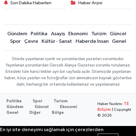
Son Dakika Haberleri
Haber Arşivi
Gündem
Politika
Asayiş
Ekonomi
Turizm
Güncel
Spor
Çevre
Kültür - Sanat
Haberde İnsan
Genel
Sitede yayınlanan içerik ve yorumlardan yazarları sorumludur.
Yayınlanan yorumlardan Gerçek Alanya Gazetesi sorumlu tutulamaz.
Sitedeki tüm harici linkler ayrı bir sayfada açılır. Sitemizde yayınlanan
haber, köşe yazıları ve fotoğraflar izin alınmaksızın kaynak gösterilse
dahi, herhangi bir ortamda kullanılamaz ve yayınlanamaz
Politika
Spor
Turizm
Haber Yazılımı:
TE
Gündem
Güncel
Ekonomi
Bilişim
| Copyright
Genel
Diğer
Bölge
© 2026
En iyi site deneyimi sağlamak için çerezlerden