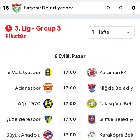
18
Kırşehir Belediyespor
0
0
0
3. Lig - Group 3
Fikstür
6 Eylül, Pazar
Yeni Malatyaspor
Karaman FK
17:00
Adanaspor
Niğde Belediyesi
17:00
Ağrı 1970
Talasgücü Beledi
17:00
s Özgüzelderespor
Silifke Belediyes
17:00
kale Büyük Anadolu
Karaköprü Beled
17:00