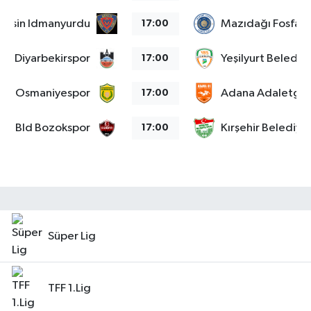
Mersin Idmanyurdu
Mazıdağı Fosfat
17:00
Diyarbekirspor
Yeşilyurt Belediy
17:00
Osmaniyespor
Adana Adaletgu
17:00
at Bld Bozokspor
Kırşehir Belediye
17:00
Süper Lig
TFF 1.Lig