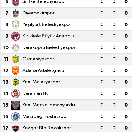
6
Silifke Belediyespor
0
0
0
Gizlilik İlkeleri - Privacy Policy
7
Diyarbekirspor
0
0
0
8
Yeşilyurt Belediyespor
0
0
0
Güncel
9
Kırıkkale Büyük Anadolu
0
0
0
Gündem
10
Karaköprü Belediyespor
0
0
0
Politika
11
Osmaniyespor
0
0
0
12
Adana Adaletgucu
0
0
0
Spor
13
Yeni Malatyaspor
0
0
0
Turizm
14
Karaman FK
0
0
0
15
Yeni Mersin Idmanyurdu
0
0
0
16
Mazıdağı Fosfatspor
0
0
0
17
Yozgat Bld Bozokspor
0
0
0