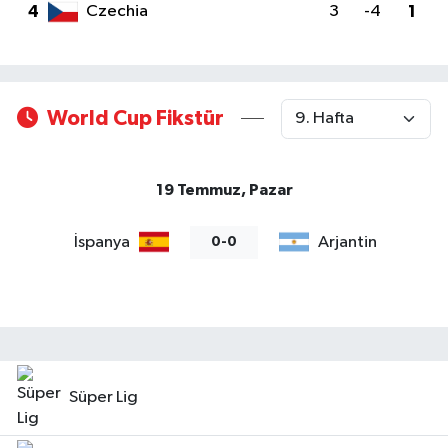
4
Czechia
3
-4
1
Gizlilik İlkeleri - Privacy Policy
Güncel
World Cup Fikstür
Gündem
Politika
19 Temmuz, Pazar
Spor
İspanya
Arjantin
0-0
Turizm
Süper Lig