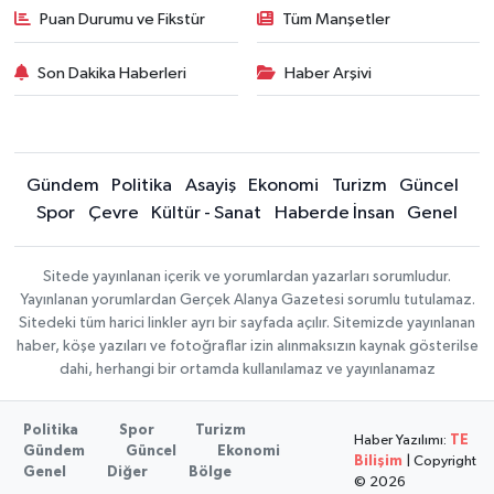
Puan Durumu ve Fikstür
Tüm Manşetler
Son Dakika Haberleri
Haber Arşivi
Gündem
Politika
Asayiş
Ekonomi
Turizm
Güncel
Spor
Çevre
Kültür - Sanat
Haberde İnsan
Genel
Sitede yayınlanan içerik ve yorumlardan yazarları sorumludur.
Yayınlanan yorumlardan Gerçek Alanya Gazetesi sorumlu tutulamaz.
Sitedeki tüm harici linkler ayrı bir sayfada açılır. Sitemizde yayınlanan
haber, köşe yazıları ve fotoğraflar izin alınmaksızın kaynak gösterilse
dahi, herhangi bir ortamda kullanılamaz ve yayınlanamaz
Politika
Spor
Turizm
Haber Yazılımı:
TE
Gündem
Güncel
Ekonomi
Bilişim
| Copyright
Genel
Diğer
Bölge
© 2026