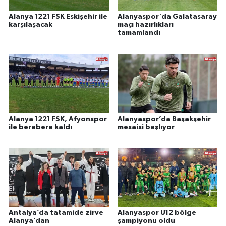
Alanya 1221 FSK Eskişehir ile
Alanyaspor'da Galatasaray
karşılaşacak
maçı hazırlıkları
tamamlandı
Alanya 1221 FSK, Afyonspor
Alanyaspor’da Başakşehir
ile berabere kaldı
mesaisi başlıyor
Antalya’da tatamide zirve
Alanyaspor U12 bölge
Alanya’dan
şampiyonu oldu