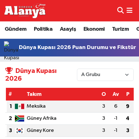
E-Gazete
Hava Durumu
Gündem
Politika
Asayiş
Ekonomi
Turizm
Genel
Trafik Durumu
Dünya Kupası 2026 Puan Durumu ve Fikstür
Bilim
Süper Lig Puan Durumu ve Fikstür
Dünya Kupası
Bilim ve Teknoloji
Tüm Manşetler
2026
Bölge
Son Dakika Haberleri
#
Takım
O
Av
P
Diğer
Haber Arşivi
1
Meksika
3
6
9
2
Güney Afrika
3
-1
4
Dünya
3
Güney Kore
3
-1
3
Ekonomi