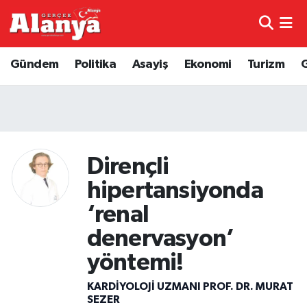
E-Gazete
Hava Durumu
Gündem
Politika
Asayiş
Ekonomi
Turizm
Genel
Trafik Durumu
Bilim
Süper Lig Puan Durumu ve Fikstür
Bilim ve Teknoloji
Tüm Manşetler
Dirençli
hipertansiyonda
Bölge
Son Dakika Haberleri
‘renal
Diğer
Haber Arşivi
denervasyon’
yöntemi!
Dünya
KARDIYOLOJI UZMANI PROF. DR. MURAT
Ekonomi
SEZER