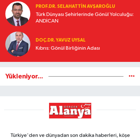
PROF.DR. SELAHATTIN AVŞAROĞLU
Türk Dünyası Şehirlerinde Gönül Yolculuğu:
ANDİCAN
DOÇ.DR. YAVUZ UYSAL
Kıbrıs: Gönül Birliğinin Adası
Yükleniyor...
Türkiye'den ve dünyadan son dakika haberleri, köşe