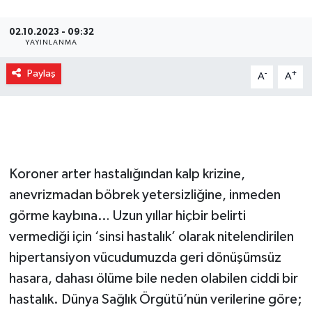
Gizlilik İlkeleri - Privacy Policy
02.10.2023 - 09:32
YAYINLANMA
Güncel
Paylaş
-
+
A
A
Gündem
Politika
Spor
Koroner arter hastalığından kalp krizine,
anevrizmadan böbrek yetersizliğine, inmeden
Turizm
görme kaybına… Uzun yıllar hiçbir belirti
vermediği için ‘sinsi hastalık’ olarak nitelendirilen
hipertansiyon vücudumuzda geri dönüşümsüz
hasara, dahası ölüme bile neden olabilen ciddi bir
hastalık. Dünya Sağlık Örgütü’nün verilerine göre;