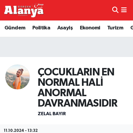
E-Gazete
Hava Durumu
Gündem
Politika
Asayiş
Ekonomi
Turizm
Genel
Trafik Durumu
Bilim
Süper Lig Puan Durumu ve Fikstür
Bilim ve Teknoloji
Tüm Manşetler
ÇOCUKLARIN EN
NORMAL HALİ
Bölge
Son Dakika Haberleri
ANORMAL
Diğer
Haber Arşivi
DAVRANMASIDIR
Dünya
ZELAL BAYIR
Ekonomi
11.10.2024 - 13:32