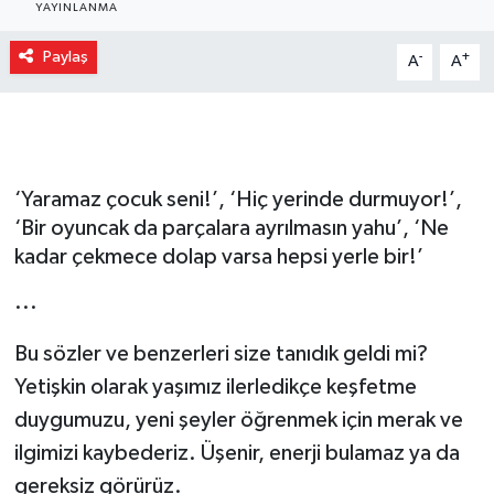
YAYINLANMA
Gizlilik İlkeleri - Privacy Policy
Paylaş
-
+
A
A
Güncel
Gündem
‘Yaramaz çocuk seni!’, ‘Hiç yerinde durmuyor!’,
Politika
‘Bir oyuncak da parçalara ayrılmasın yahu’, ‘Ne
kadar çekmece dolap varsa hepsi yerle bir!’
Spor
...
Turizm
Bu sözler ve benzerleri size tanıdık geldi mi?
Yetişkin olarak yaşımız ilerledikçe keşfetme
duygumuzu, yeni şeyler öğrenmek için merak ve
ilgimizi kaybederiz. Üşenir, enerji bulamaz ya da
gereksiz görürüz.