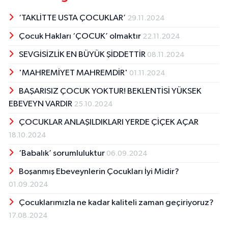
‘TAKLİTTE USTA ÇOCUKLAR’
29.11.2024
Çocuk Hakları ‘ÇOCUK’ olmaktır
22.11.2024
SEVGİSİZLİK EN BÜYÜK ŞİDDETTİR
08.11.2024
'MAHREMİYET MAHREMDİR'
01.11.2024
BAŞARISIZ ÇOCUK YOKTUR! BEKLENTİSİ YÜKSEK
EBEVEYN VARDIR
25.10.2024
ÇOCUKLAR ANLAŞILDIKLARI YERDE ÇİÇEK AÇAR
18.10.2024
‘Babalık’ sorumluluktur
06.09.2024
Boşanmış Ebeveynlerin Çocukları İyi Midir?
01.09.2024
Çocuklarımızla ne kadar kaliteli zaman geçiriyoruz?
17.08.2024