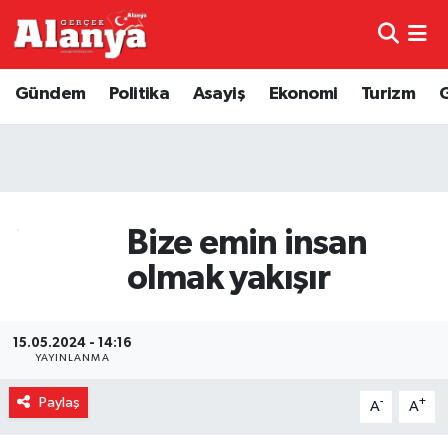
E-Gazete
Hava Durumu
Gündem
Politika
Asayiş
Ekonomi
Turizm
Genel
Trafik Durumu
Bilim
Süper Lig Puan Durumu ve Fikstür
Bilim ve Teknoloji
Tüm Manşetler
Bize emin insan
olmak yakışır
Bölge
Son Dakika Haberleri
Diğer
Haber Arşivi
15.05.2024 - 14:16
YAYINLANMA
Dünya
Paylaş
-
+
A
A
Ekonomi