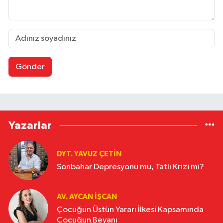
Gönder
Yazarlar
DYT. YAVUZ ÇETİN
Sonbahar Depresyonu mu, Tatlı Krizi mi?
AV. AYCAN İŞCAN
Çocuğun Üstün Yararı İlkesi Kapsamında
Çocuğun Beyanı