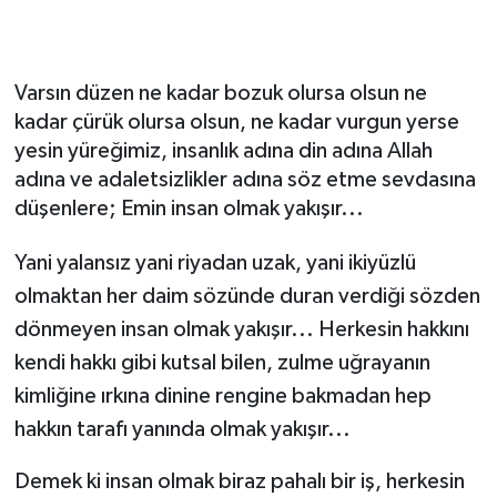
Gizlilik İlkeleri - Privacy Policy
Varsın düzen ne kadar bozuk olursa olsun ne
Güncel
kadar çürük olursa olsun, ne kadar vurgun yerse
yesin yüreğimiz, insanlık adına din adına Allah
Gündem
adına ve adaletsizlikler adına söz etme sevdasına
düşenlere; Emin insan olmak yakışır...
Politika
Yani yalansız yani riyadan uzak, yani ikiyüzlü
Spor
olmaktan her daim sözünde duran verdiği sözden
Turizm
dönmeyen insan olmak yakışır... Herkesin hakkını
kendi hakkı gibi kutsal bilen, zulme uğrayanın
kimliğine ırkına dinine rengine bakmadan hep
hakkın tarafı yanında olmak yakışır...
Demek ki insan olmak biraz pahalı bir iş, herkesin