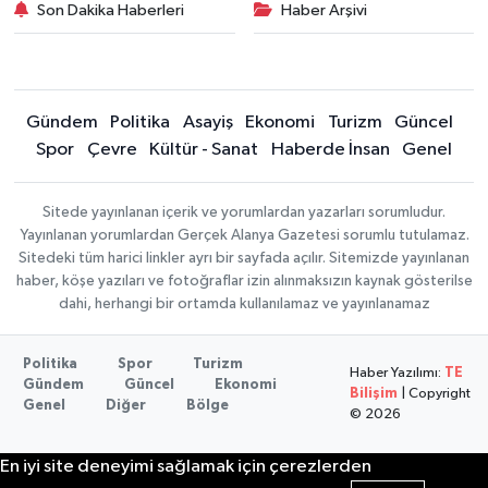
Son Dakika Haberleri
Haber Arşivi
Gündem
Politika
Asayiş
Ekonomi
Turizm
Güncel
Spor
Çevre
Kültür - Sanat
Haberde İnsan
Genel
Sitede yayınlanan içerik ve yorumlardan yazarları sorumludur.
Yayınlanan yorumlardan Gerçek Alanya Gazetesi sorumlu tutulamaz.
Sitedeki tüm harici linkler ayrı bir sayfada açılır. Sitemizde yayınlanan
haber, köşe yazıları ve fotoğraflar izin alınmaksızın kaynak gösterilse
dahi, herhangi bir ortamda kullanılamaz ve yayınlanamaz
Politika
Spor
Turizm
Haber Yazılımı:
TE
Gündem
Güncel
Ekonomi
Bilişim
| Copyright
Genel
Diğer
Bölge
© 2026
En iyi site deneyimi sağlamak için çerezlerden