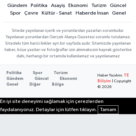
Gündem
Politika
Asayiş
Ekonomi
Turizm
Güncel
Spor
Çevre
Kültür - Sanat
Haberde İnsan
Genel
Sitede yayınlanan içerik ve yorumlardan yazarları sorumludur.
Yayınlanan yorumlardan Gerçek Alanya Gazetesi sorumlu tutulamaz.
Sitedeki tüm harici linkler ayrı bir sayfada açılır. Sitemizde yayınlanan
haber, köşe yazıları ve fotoğraflar izin alınmaksızın kaynak gösterilse
dahi, herhangi bir ortamda kullanılamaz ve yayınlanamaz
Politika
Spor
Turizm
Haber Yazılımı:
TE
Gündem
Güncel
Ekonomi
Bilişim
| Copyright
Genel
Diğer
Bölge
© 2026
En iyi site deneyimi sağlamak için çerezlerden
faydalanıyoruz. Detaylar için lütfen tıklayın.
Tamam