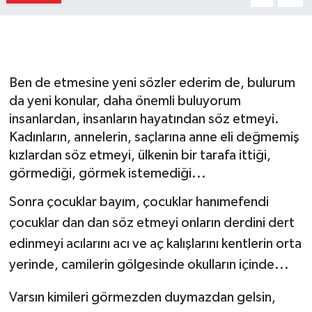
Gizlilik İlkeleri - Privacy Policy
Güncel
Ben de etmesine yeni sözler ederim de, bulurum
Gündem
da yeni konular, daha önemli buluyorum
insanlardan, insanların hayatından söz etmeyi.
Politika
Kadınların, annelerin, saçlarına anne eli değmemiş
kızlardan söz etmeyi, ülkenin bir tarafa ittiği,
Spor
görmediği, görmek istemediği...
Sonra çocuklar bayım, çocuklar hanımefendi
Turizm
çocuklar dan dan söz etmeyi onların derdini dert
edinmeyi acılarını acı ve aç kalışlarını kentlerin orta
yerinde, camilerin gölgesinde okulların içinde...
Varsın kimileri görmezden duymazdan gelsin,