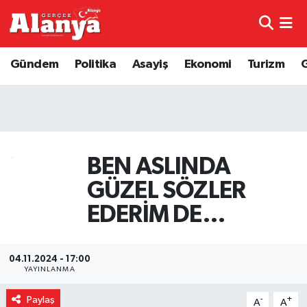
E-Gazete
Hava Durumu
Gündem
Politika
Asayiş
Ekonomi
Turizm
Genel
Trafik Durumu
Bilim
Süper Lig Puan Durumu ve Fikstür
Bilim ve Teknoloji
Tüm Manşetler
BEN ASLINDA
GÜZEL SÖZLER
Bölge
Son Dakika Haberleri
EDERİM DE…
Diğer
Haber Arşivi
04.11.2024 - 17:00
Dünya
YAYINLANMA
Ekonomi
Paylaş
-
+
A
A