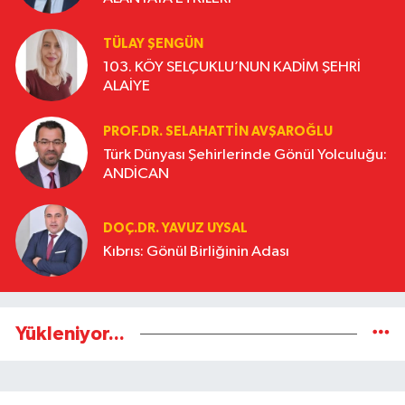
TÜLAY ŞENGÜN
103. KÖY SELÇUKLU’NUN KADİM ŞEHRİ
ALAİYE
PROF.DR. SELAHATTIN AVŞAROĞLU
Türk Dünyası Şehirlerinde Gönül Yolculuğu:
ANDİCAN
DOÇ.DR. YAVUZ UYSAL
Kıbrıs: Gönül Birliğinin Adası
Yükleniyor...