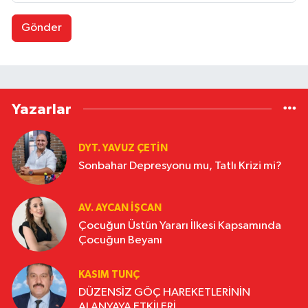
Gönder
Yazarlar
DYT. YAVUZ ÇETİN
Sonbahar Depresyonu mu, Tatlı Krizi mi?
AV. AYCAN İŞCAN
Çocuğun Üstün Yararı İlkesi Kapsamında
Çocuğun Beyanı
KASIM TUNÇ
DÜZENSİZ GÖÇ HAREKETLERİNİN
ALANYAYA ETKİLERİ