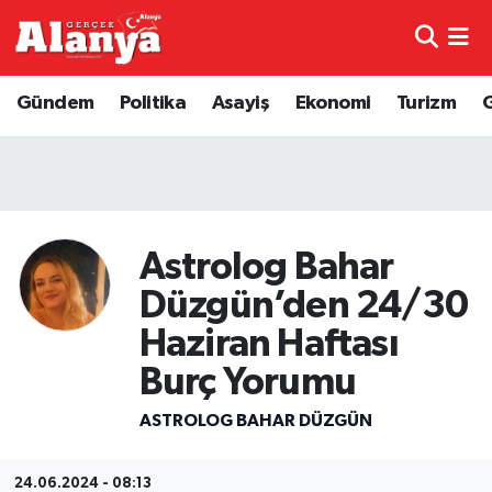
E-Gazete
Hava Durumu
Gündem
Politika
Asayiş
Ekonomi
Turizm
Genel
Trafik Durumu
Bilim
Süper Lig Puan Durumu ve Fikstür
Bilim ve Teknoloji
Tüm Manşetler
Astrolog Bahar
Düzgün’den 24/30
Bölge
Son Dakika Haberleri
Haziran Haftası
Diğer
Haber Arşivi
Burç Yorumu
Dünya
ASTROLOG BAHAR DÜZGÜN
Ekonomi
24.06.2024 - 08:13