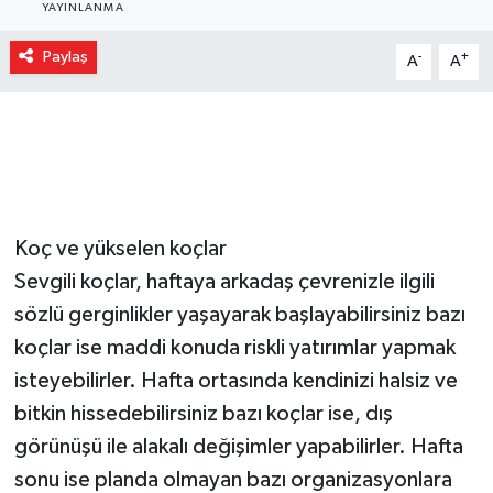
YAYINLANMA
Gizlilik İlkeleri - Privacy Policy
Paylaş
-
+
A
A
Güncel
Gündem
Politika
Koç ve yükselen koçlar
Spor
Sevgili koçlar, haftaya arkadaş çevrenizle ilgili
sözlü gerginlikler yaşayarak başlayabilirsiniz bazı
Turizm
koçlar ise maddi konuda riskli yatırımlar yapmak
isteyebilirler. Hafta ortasında kendinizi halsiz ve
bitkin hissedebilirsiniz bazı koçlar ise, dış
görünüşü ile alakalı değişimler yapabilirler. Hafta
sonu ise planda olmayan bazı organizasyonlara