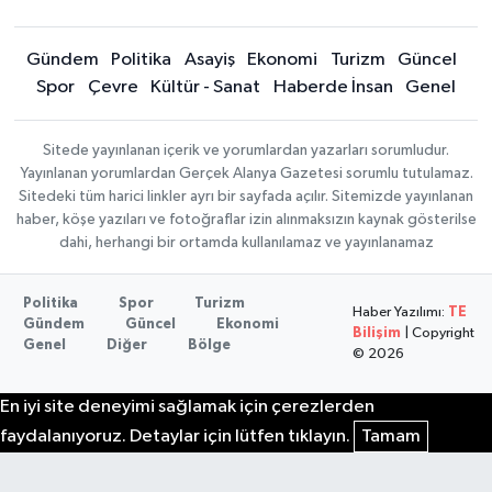
Gündem
Politika
Asayiş
Ekonomi
Turizm
Güncel
Spor
Çevre
Kültür - Sanat
Haberde İnsan
Genel
Sitede yayınlanan içerik ve yorumlardan yazarları sorumludur.
Yayınlanan yorumlardan Gerçek Alanya Gazetesi sorumlu tutulamaz.
Sitedeki tüm harici linkler ayrı bir sayfada açılır. Sitemizde yayınlanan
haber, köşe yazıları ve fotoğraflar izin alınmaksızın kaynak gösterilse
dahi, herhangi bir ortamda kullanılamaz ve yayınlanamaz
Politika
Spor
Turizm
Haber Yazılımı:
TE
Gündem
Güncel
Ekonomi
Bilişim
| Copyright
Genel
Diğer
Bölge
© 2026
En iyi site deneyimi sağlamak için çerezlerden
faydalanıyoruz. Detaylar için lütfen tıklayın.
Tamam