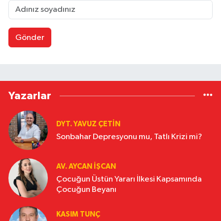
Gönder
Yazarlar
DYT. YAVUZ ÇETİN
Sonbahar Depresyonu mu, Tatlı Krizi mi?
AV. AYCAN İŞCAN
Çocuğun Üstün Yararı İlkesi Kapsamında
Çocuğun Beyanı
KASIM TUNÇ