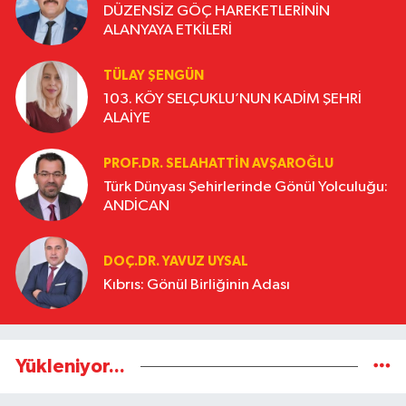
DÜZENSİZ GÖÇ HAREKETLERİNİN
ALANYAYA ETKİLERİ
TÜLAY ŞENGÜN
103. KÖY SELÇUKLU’NUN KADİM ŞEHRİ
ALAİYE
PROF.DR. SELAHATTIN AVŞAROĞLU
Türk Dünyası Şehirlerinde Gönül Yolculuğu:
ANDİCAN
DOÇ.DR. YAVUZ UYSAL
Kıbrıs: Gönül Birliğinin Adası
Yükleniyor...