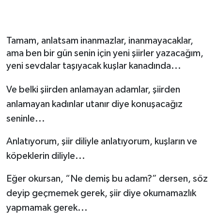
Gizlilik İlkeleri - Privacy Policy
Tamam, anlatsam inanmazlar, inanmayacaklar,
Güncel
ama ben bir gün senin için yeni şiirler yazacağım,
yeni sevdalar taşıyacak kuşlar kanadında...
Gündem
Ve belki şiirden anlamayan adamlar, şiirden
Politika
anlamayan kadınlar utanır diye konuşacağız
Spor
seninle...
Turizm
Anlatıyorum, şiir diliyle anlatıyorum, kuşların ve
köpeklerin diliyle...
Eğer okursan, “Ne demiş bu adam?” dersen, söz
deyip geçmemek gerek, şiir diye okumamazlık
yapmamak gerek...