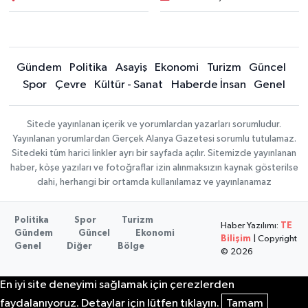
Gündem
Politika
Asayiş
Ekonomi
Turizm
Güncel
Spor
Çevre
Kültür - Sanat
Haberde İnsan
Genel
Sitede yayınlanan içerik ve yorumlardan yazarları sorumludur.
Yayınlanan yorumlardan Gerçek Alanya Gazetesi sorumlu tutulamaz.
Sitedeki tüm harici linkler ayrı bir sayfada açılır. Sitemizde yayınlanan
haber, köşe yazıları ve fotoğraflar izin alınmaksızın kaynak gösterilse
dahi, herhangi bir ortamda kullanılamaz ve yayınlanamaz
Politika
Spor
Turizm
Haber Yazılımı:
TE
Gündem
Güncel
Ekonomi
Bilişim
| Copyright
Genel
Diğer
Bölge
© 2026
En iyi site deneyimi sağlamak için çerezlerden
faydalanıyoruz. Detaylar için lütfen tıklayın.
Tamam