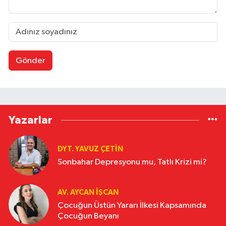
Gönder
Yazarlar
DYT. YAVUZ ÇETİN
Sonbahar Depresyonu mu, Tatlı Krizi mi?
AV. AYCAN İŞCAN
Çocuğun Üstün Yararı İlkesi Kapsamında
Çocuğun Beyanı