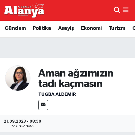
E-Gazete
Hava Durumu
Gündem
Politika
Asayiş
Ekonomi
Turizm
Genel
Trafik Durumu
Bilim
Süper Lig Puan Durumu ve Fikstür
Bilim ve Teknoloji
Tüm Manşetler
Aman ağzımızın
tadı kaçmasın
Bölge
Son Dakika Haberleri
TUĞBA ALDEMIR
Diğer
Haber Arşivi
Dünya
21.09.2023 - 08:50
YAYINLANMA
Ekonomi