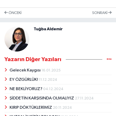
ÖNCEKI
SONRAKI
Tuğba Aldemir
Yazarın Diğer Yazıları
Gelecek Kaygısı
16.01.2025
EY ÖZGÜRLÜK!
11.12.2024
NE BEKLİYORUZ?
04.12.2024
ŞİDDETİN KARŞISINDA OLMALIYIZ
27.11.2024
KIRIP DÖKTÜKLERİMİZ
20.11.2024