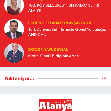
103. KÖY SELÇUKLU’NUN KADİM ŞEHRİ
ALAİYE
PROF.DR. SELAHATTIN AVŞAROĞLU
Türk Dünyası Şehirlerinde Gönül Yolculuğu:
ANDİCAN
DOÇ.DR. YAVUZ UYSAL
Kıbrıs: Gönül Birliğinin Adası
Yükleniyor...