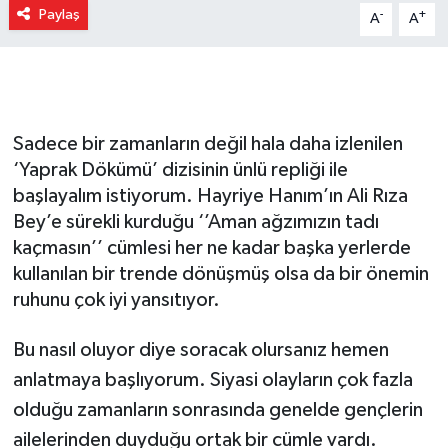
Paylaş
-
+
A
A
Gizlilik İlkeleri - Privacy Policy
Güncel
Gündem
Sadece bir zamanların değil hala daha izlenilen
‘Yaprak Dökümü’ dizisinin ünlü repliği ile
Politika
başlayalım istiyorum. Hayriye Hanım’ın Ali Rıza
Bey’e sürekli kurduğu ‘’Aman ağzımızın tadı
Spor
kaçmasın’’ cümlesi her ne kadar başka yerlerde
kullanılan bir trende dönüşmüş olsa da bir önemin
Turizm
ruhunu çok iyi yansıtıyor.
Bu nasıl oluyor diye soracak olursanız hemen
anlatmaya başlıyorum. Siyasi olayların çok fazla
olduğu zamanların sonrasında genelde gençlerin
ailelerinden duyduğu ortak bir cümle vardı.