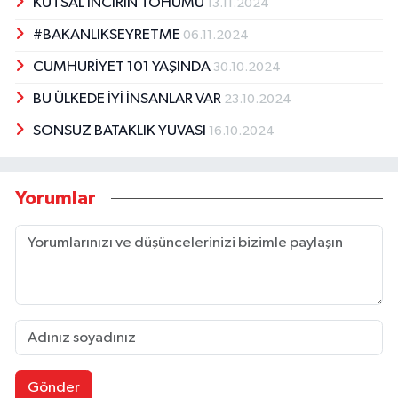
KUTSAL İNCİRİN TOHUMU
13.11.2024
#BAKANLIKSEYRETME
06.11.2024
CUMHURİYET 101 YAŞINDA
30.10.2024
BU ÜLKEDE İYİ İNSANLAR VAR
23.10.2024
SONSUZ BATAKLIK YUVASI
16.10.2024
Yorumlar
Gönder