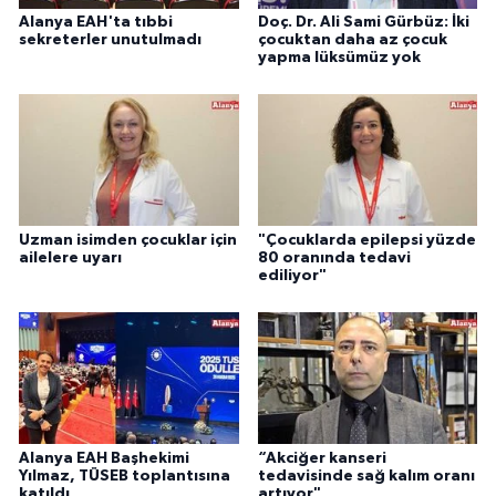
Alanya EAH'ta tıbbi
Doç. Dr. Ali Sami Gürbüz: İki
sekreterler unutulmadı
çocuktan daha az çocuk
yapma lüksümüz yok
Uzman isimden çocuklar için
"Çocuklarda epilepsi yüzde
ailelere uyarı
80 oranında tedavi
ediliyor"
Alanya EAH Başhekimi
“Akciğer kanseri
Yılmaz, TÜSEB toplantısına
tedavisinde sağ kalım oranı
katıldı
artıyor"