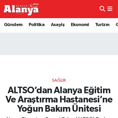
E-Gazete
Hava Durumu
Gündem
Politika
Asayiş
Ekonomi
Turizm
Genel
Trafik Durumu
Bilim
Süper Lig Puan Durumu ve Fikstür
Bilim ve Teknoloji
Tüm Manşetler
Bölge
Son Dakika Haberleri
SAĞLIK
Diğer
Haber Arşivi
ALTSO’dan Alanya Eğitim
Ve Araştırma Hastanesi’ne
Dünya
Yoğun Bakım Ünitesi
Ekonomi