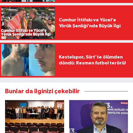
Cumhur İttifakı ve Yücel’e
Yörük Şenliği’nde Büyük İlgi
Kestelspor, Siirt’te ölümden
döndü: Resmen futbol terörü!
Bunlar da ilginizi çekebilir