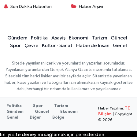
Son Dakika Haberleri
Haber Arşivi
Gündem
Politika
Asayiş
Ekonomi
Turizm
Güncel
Spor
Çevre
Kültür - Sanat
Haberde İnsan
Genel
Sitede yayınlanan içerik ve yorumlardan yazarları sorumludur.
Yayınlanan yorumlardan Gerçek Alanya Gazetesi sorumlu tutulamaz.
Sitedeki tüm harici linkler ayrı bir sayfada açılır. Sitemizde yayınlanan
haber, köşe yazıları ve fotoğraflar izin alınmaksızın kaynak gösterilse
dahi, herhangi bir ortamda kullanılamaz ve yayınlanamaz
Politika
Spor
Turizm
Haber Yazılımı:
TE
Gündem
Güncel
Ekonomi
Bilişim
| Copyright
Genel
Diğer
Bölge
© 2026
En iyi site deneyimi sağlamak için çerezlerden