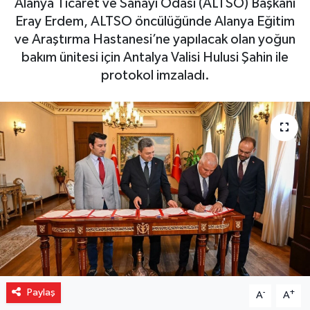
Alanya Ticaret ve Sanayi Odası (ALTSO) Başkanı
Eray Erdem, ALTSO öncülüğünde Alanya Eğitim
Gizlilik İlkeleri - Privacy Policy
ve Araştırma Hastanesi’ne yapılacak olan yoğun
bakım ünitesi için Antalya Valisi Hulusi Şahin ile
Güncel
protokol imzaladı.
Gündem
Politika
Spor
Turizm
Paylaş
-
+
A
A