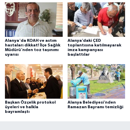
Alanya'da KOAH ve astım
Alanya’daki ÇED
hastaları dikkat! İlçe Sağlık
toplantısına katılmayarak
Müdürü'nden toz taşınımı
imza kampanyası
uyarısı
başlattılar
Başkan Özçelik protokol
Alanya Belediyesi’nden
üyeleri ve halkla
Ramazan Bayramı temizliği
bayramlaştı