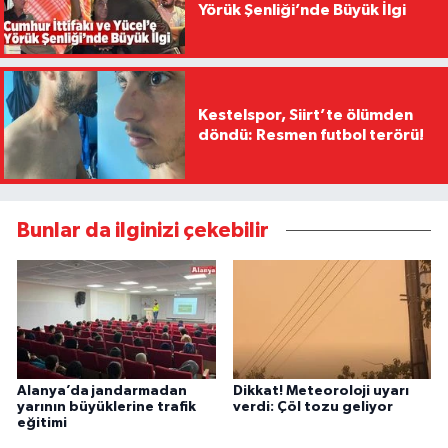
Yörük Şenliği’nde Büyük İlgi
Kestelspor, Siirt’te ölümden
döndü: Resmen futbol terörü!
Bunlar da ilginizi çekebilir
Alanya’da jandarmadan
Dikkat! Meteoroloji uyarı
yarının büyüklerine trafik
verdi: Çöl tozu geliyor
eğitimi