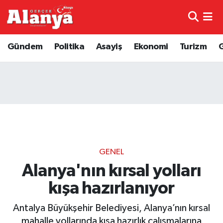
E-Gazete
Hava Durumu
Gündem
Politika
Asayiş
Ekonomi
Turizm
Genel
Trafik Durumu
Bilim
Süper Lig Puan Durumu ve Fikstür
Bilim ve Teknoloji
Tüm Manşetler
Bölge
Son Dakika Haberleri
GENEL
Diğer
Haber Arşivi
Alanya'nın kırsal yolları
kışa hazırlanıyor
Dünya
Antalya Büyükşehir Belediyesi, Alanya’nın kırsal
Ekonomi
mahalle yollarında kışa hazırlık çalışmalarına