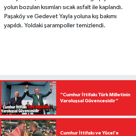
yolun bozulan kısımları sıcak asfalt ile kaplandı.
Paşaköy ve Gedevet Yayla yoluna kış bakımı
yapıldı. Yoldaki şarampoller temizlendi.
“Cumhur İttifakı Türk Milletinin
Varoluşsal Güvencesidir”
Cumhur İttifakı ve Yücel’e