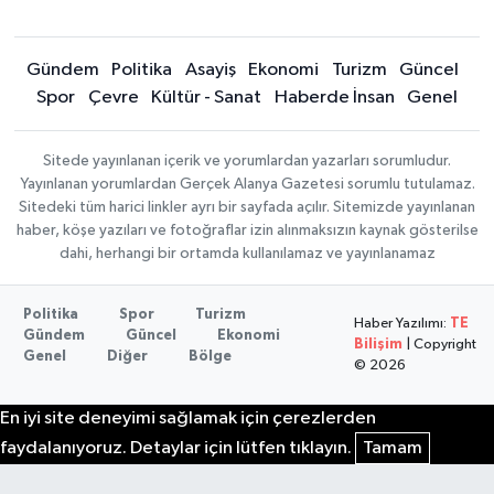
Gündem
Politika
Asayiş
Ekonomi
Turizm
Güncel
Spor
Çevre
Kültür - Sanat
Haberde İnsan
Genel
Sitede yayınlanan içerik ve yorumlardan yazarları sorumludur.
Yayınlanan yorumlardan Gerçek Alanya Gazetesi sorumlu tutulamaz.
Sitedeki tüm harici linkler ayrı bir sayfada açılır. Sitemizde yayınlanan
haber, köşe yazıları ve fotoğraflar izin alınmaksızın kaynak gösterilse
dahi, herhangi bir ortamda kullanılamaz ve yayınlanamaz
Politika
Spor
Turizm
Haber Yazılımı:
TE
Gündem
Güncel
Ekonomi
Bilişim
| Copyright
Genel
Diğer
Bölge
© 2026
En iyi site deneyimi sağlamak için çerezlerden
faydalanıyoruz. Detaylar için lütfen tıklayın.
Tamam