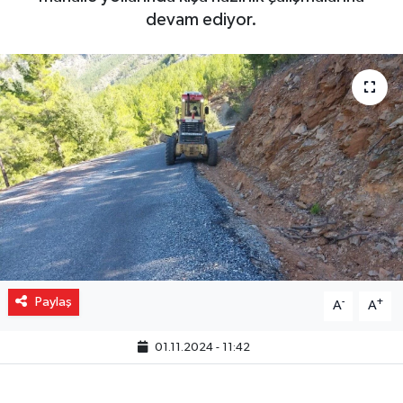
devam ediyor.
Gizlilik İlkeleri - Privacy Policy
Güncel
Gündem
Politika
Spor
Turizm
Paylaş
-
+
A
A
01.11.2024 - 11:42