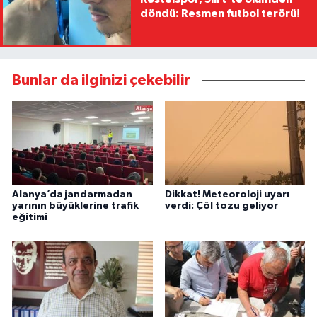
döndü: Resmen futbol terörü!
Bunlar da ilginizi çekebilir
Alanya’da jandarmadan
Dikkat! Meteoroloji uyarı
yarının büyüklerine trafik
verdi: Çöl tozu geliyor
eğitimi