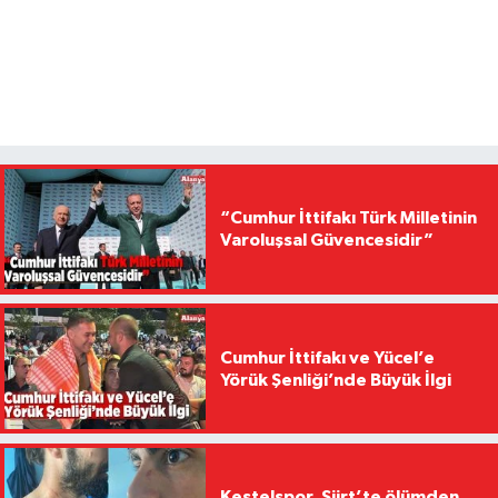
“Cumhur İttifakı Türk Milletinin
Varoluşsal Güvencesidir”
Cumhur İttifakı ve Yücel’e
Yörük Şenliği’nde Büyük İlgi
Kestelspor, Siirt’te ölümden