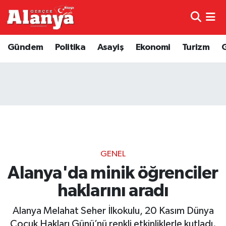
E-Gazete
Hava Durumu
Gündem
Politika
Asayiş
Ekonomi
Turizm
Genel
Trafik Durumu
Bilim
Süper Lig Puan Durumu ve Fikstür
Bilim ve Teknoloji
Tüm Manşetler
Bölge
Son Dakika Haberleri
GENEL
Diğer
Haber Arşivi
Alanya'da minik öğrenciler
haklarını aradı
Dünya
Alanya Melahat Seher İlkokulu, 20 Kasım Dünya
Ekonomi
Çocuk Hakları Günü’nü renkli etkinliklerle kutladı.