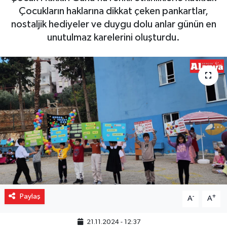
Çocukların haklarına dikkat çeken pankartlar,
Gizlilik İlkeleri - Privacy Policy
nostaljik hediyeler ve duygu dolu anlar günün en
unutulmaz karelerini oluşturdu.
Güncel
Gündem
Politika
Spor
Turizm
Paylaş
-
+
A
A
21.11.2024 - 12:37