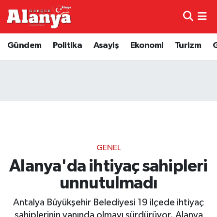
E-Gazete
Hava Durumu
Gündem
Politika
Asayiş
Ekonomi
Turizm
Genel
Trafik Durumu
Bilim
Süper Lig Puan Durumu ve Fikstür
Bilim ve Teknoloji
Tüm Manşetler
Bölge
Son Dakika Haberleri
GENEL
Diğer
Haber Arşivi
Alanya'da ihtiyaç sahipleri
unnutulmadı
Dünya
Antalya Büyükşehir Belediyesi 19 ilçede ihtiyaç
Ekonomi
sahiplerinin yanında olmayı sürdürüyor. Alanya