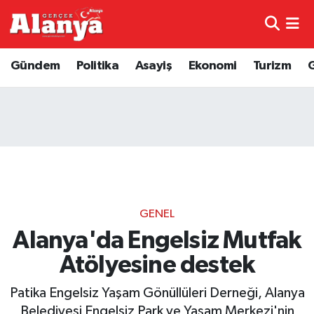
E-Gazete
Hava Durumu
Gündem
Politika
Asayiş
Ekonomi
Turizm
Genel
Trafik Durumu
Bilim
Süper Lig Puan Durumu ve Fikstür
Bilim ve Teknoloji
Tüm Manşetler
Bölge
Son Dakika Haberleri
GENEL
Diğer
Haber Arşivi
Alanya'da Engelsiz Mutfak
Atölyesine destek
Dünya
Patika Engelsiz Yaşam Gönüllüleri Derneği, Alanya
Ekonomi
Belediyesi Engelsiz Park ve Yaşam Merkezi'nin