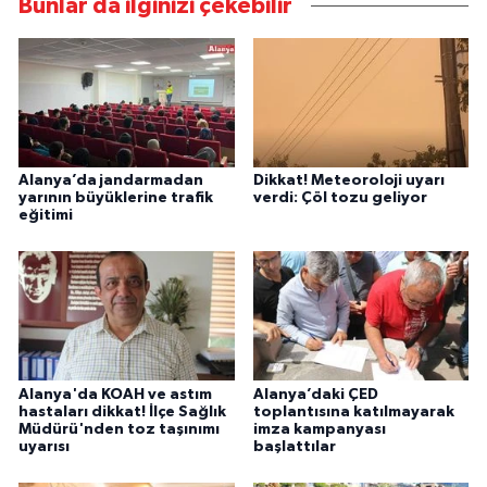
Bunlar da ilginizi çekebilir
Alanya’da jandarmadan
Dikkat! Meteoroloji uyarı
yarının büyüklerine trafik
verdi: Çöl tozu geliyor
eğitimi
Alanya'da KOAH ve astım
Alanya’daki ÇED
hastaları dikkat! İlçe Sağlık
toplantısına katılmayarak
Müdürü'nden toz taşınımı
imza kampanyası
uyarısı
başlattılar