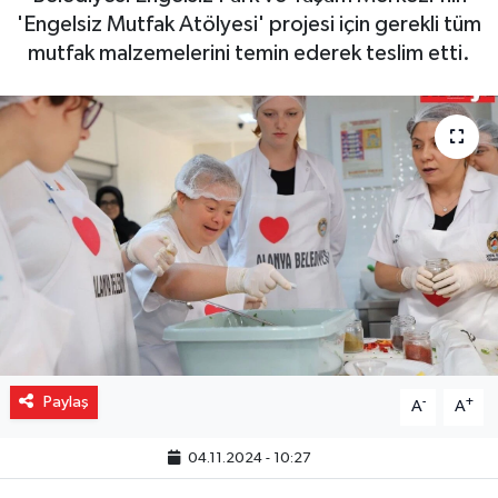
'Engelsiz Mutfak Atölyesi' projesi için gerekli tüm
Gizlilik İlkeleri - Privacy Policy
mutfak malzemelerini temin ederek teslim etti.
Güncel
Gündem
Politika
Spor
Turizm
Paylaş
-
+
A
A
04.11.2024 - 10:27