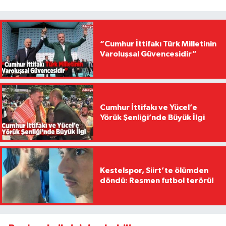
“Cumhur İttifakı Türk Milletinin
Varoluşsal Güvencesidir”
Cumhur İttifakı ve Yücel’e
Yörük Şenliği’nde Büyük İlgi
Kestelspor, Siirt’te ölümden
döndü: Resmen futbol terörü!