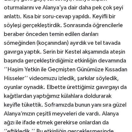
oturmalarını ve Alanya’ya dair daha pek çok şeyi
anlattı. Kısa bir soru-cevap yapıldı. Keyifli bir
söyleşi gerçekleştirdik. Sonrasında öğrencilerle
beraber önceden temin edilen darıları
sömeğinden (koçanından) ayırdık ve tel tavada
gavırga yaptık. Serin bir Kestel akşamında ateşin
başında gerçekleştirdiğimiz etkinliğin devamında
‘’Haşim Yetkin ile Geçmişten Günümüze Kıssadan
Hisseler’’ videomuzu izledik, şarkılar söyledik,
oyunlar oynadık. Elbette ürettiğimiz gavırgayı da
kağıtlardan yaptığımız külahlara doldurarak
keyifle tükettik. Soframızda bunun yanı sıra güzel
Alanya’mızın çeşitli meyveleri de vardı. Alanya
ağzı ile ifade etmek gerekirse onlardan da
‘’eftikledik.’’ Bu etkinliğin gerçekleşmesinde