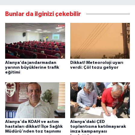
Bunlar da ilginizi çekebilir
Alanya’da jandarmadan
Dikkat! Meteoroloji uyarı
yarının büyüklerine trafik
verdi: Çöl tozu geliyor
eğitimi
Alanya'da KOAH ve astım
Alanya’daki ÇED
hastaları dikkat! İlçe Sağlık
toplantısına katılmayarak
Müdürü'nden toz taşınımı
imza kampanyası