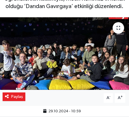
olduğu ‘Darıdan Gavırgaya’ etkinliği düzenlendi.
Gizlilik İlkeleri - Privacy Policy
Güncel
Gündem
Politika
Spor
Turizm
Paylaş
-
+
A
A
29.10.2024 - 10:59