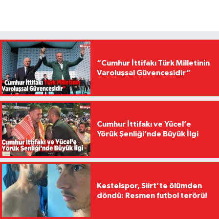
“Cumhur İttifakı Türk Milletinin
Varoluşsal Güvencesidir”
Cumhur İttifakı ve Yücel’e
Yörük Şenliği’nde Büyük İlgi
Kestelspor, Siirt’te ölümden
döndü: Resmen futbol terörü!