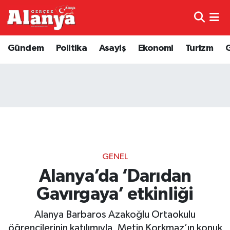
E-Gazete
Hava Durumu
Gündem
Politika
Asayiş
Ekonomi
Turizm
Genel
Trafik Durumu
Bilim
Süper Lig Puan Durumu ve Fikstür
Bilim ve Teknoloji
Tüm Manşetler
Bölge
Son Dakika Haberleri
GENEL
Diğer
Haber Arşivi
Alanya’da ‘Darıdan
Gavırgaya’ etkinliği
Dünya
Alanya Barbaros Azakoğlu Ortaokulu
Ekonomi
öğrencilerinin katılımıyla, Metin Korkmaz’ın konuk