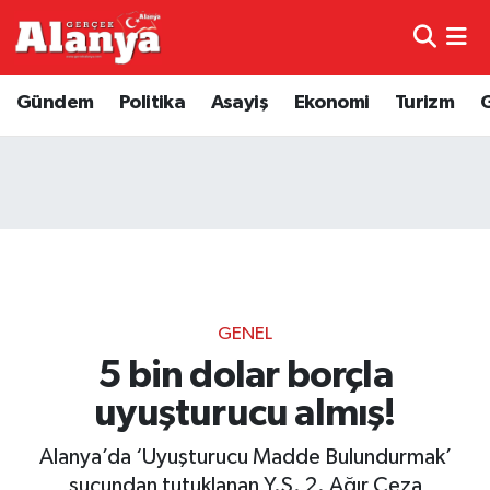
E-Gazete
Hava Durumu
Gündem
Politika
Asayiş
Ekonomi
Turizm
Genel
Trafik Durumu
Bilim
Süper Lig Puan Durumu ve Fikstür
Bilim ve Teknoloji
Tüm Manşetler
Bölge
Son Dakika Haberleri
GENEL
Diğer
Haber Arşivi
5 bin dolar borçla
uyuşturucu almış!
Dünya
Alanya’da ‘Uyuşturucu Madde Bulundurmak’
Ekonomi
suçundan tutuklanan Y.S. 2. Ağır Ceza