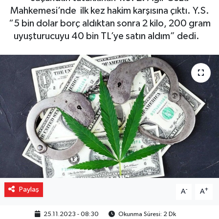
Mahkemesi’nde ilk kez hakim karşısına çıktı. Y.S.
Gizlilik İlkeleri - Privacy Policy
“5 bin dolar borç aldıktan sonra 2 kilo, 200 gram
uyuşturucuyu 40 bin TL’ye satın aldım” dedi.
Güncel
Gündem
Politika
Spor
Turizm
Paylaş
-
+
A
A
25.11.2023 - 08:30
Okunma Süresi: 2 Dk