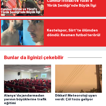
Cumhur İttifakı ve Yücel’e
Yörük Şenliği’nde Büyük İlgi
Kestelspor, Siirt’te ölümden
döndü: Resmen futbol terörü!
Bunlar da ilginizi çekebilir
Alanya’da jandarmadan
Dikkat! Meteoroloji uyarı
yarının büyüklerine trafik
verdi: Çöl tozu geliyor
eğitimi