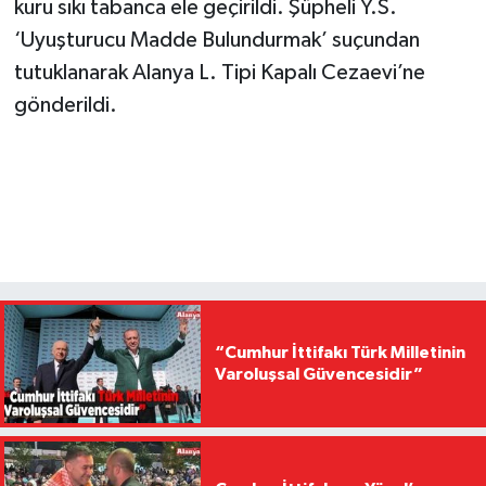
kuru sıkı tabanca ele geçirildi. Şüpheli Y.S.
‘Uyuşturucu Madde Bulundurmak’ suçundan
tutuklanarak Alanya L. Tipi Kapalı Cezaevi’ne
gönderildi.
“Cumhur İttifakı Türk Milletinin
Varoluşsal Güvencesidir”