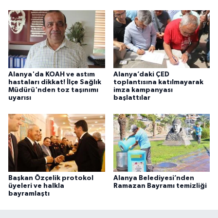
Alanya'da KOAH ve astım
Alanya’daki ÇED
hastaları dikkat! İlçe Sağlık
toplantısına katılmayarak
Müdürü'nden toz taşınımı
imza kampanyası
uyarısı
başlattılar
Başkan Özçelik protokol
Alanya Belediyesi’nden
üyeleri ve halkla
Ramazan Bayramı temizliği
bayramlaştı