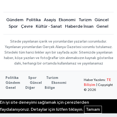
Gündem
Politika
Asayiş
Ekonomi
Turizm
Güncel
Spor
Çevre
Kültür - Sanat
Haberde İnsan
Genel
Sitede yayınlanan içerik ve yorumlardan yazarları sorumludur.
Yayınlanan yorumlardan Gerçek Alanya Gazetesi sorumlu tutulamaz.
Sitedeki tüm harici linkler ayrı bir sayfada açılır. Sitemizde yayınlanan
haber, köşe yazıları ve fotoğraflar izin alınmaksızın kaynak gösterilse
dahi, herhangi bir ortamda kullanılamaz ve yayınlanamaz
Politika
Spor
Turizm
Haber Yazılımı:
TE
Gündem
Güncel
Ekonomi
Bilişim
| Copyright
Genel
Diğer
Bölge
© 2026
En iyi site deneyimi sağlamak için çerezlerden
faydalanıyoruz. Detaylar için lütfen tıklayın.
Tamam