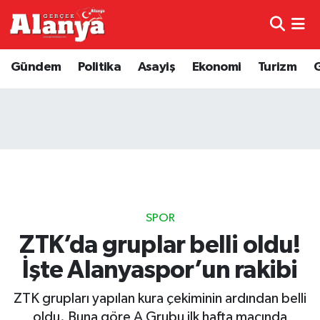
E-Gazete
Hava Durumu
Gündem
Politika
Asayiş
Ekonomi
Turizm
Genel
Trafik Durumu
Bilim
Süper Lig Puan Durumu ve Fikstür
Bilim ve Teknoloji
Tüm Manşetler
Bölge
Son Dakika Haberleri
SPOR
Diğer
Haber Arşivi
ZTK’da gruplar belli oldu!
İşte Alanyaspor’un rakibi
Dünya
ZTK grupları yapılan kura çekiminin ardından belli
Ekonomi
oldu. Buna göre A Grubu ilk hafta maçında