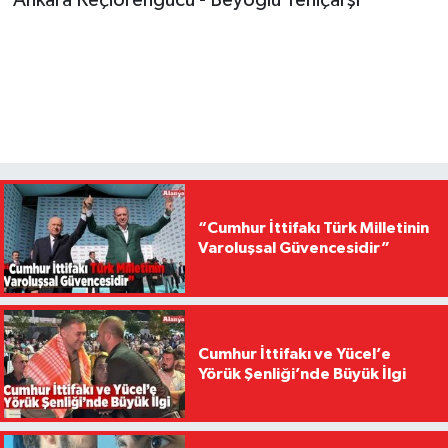
Ankara Keçiörengücü - Beyoğlu Yeniçarşı
“Cumhur İttifakı Türk Milletinin
Varoluşsal Güvencesidir”
Cumhur İttifakı ve Yücel’e
Yörük Şenliği’nde Büyük İlgi