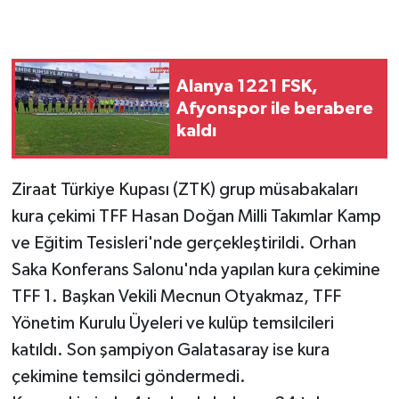
Alanya 1221 FSK,
Afyonspor ile berabere
kaldı
Ziraat Türkiye Kupası (ZTK) grup müsabakaları
kura çekimi TFF Hasan Doğan Milli Takımlar Kamp
ve Eğitim Tesisleri'nde gerçekleştirildi. Orhan
Saka Konferans Salonu'nda yapılan kura çekimine
TFF 1. Başkan Vekili Mecnun Otyakmaz, TFF
Yönetim Kurulu Üyeleri ve kulüp temsilcileri
katıldı. Son şampiyon Galatasaray ise kura
çekimine temsilci göndermedi.