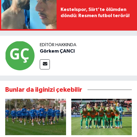
Kestelspor, Siirt’te ölümden
döndü: Resmen futbol terörü!
EDITÖR HAKKINDA
Görkem ÇANCI
Bunlar da ilginizi çekebilir