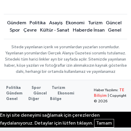
Gündem
Politika
Asayiş
Ekonomi
Turizm
Güncel
Spor
Çevre
Kültür - Sanat
Haberde İnsan
Genel
Sitede yayınlanan içerik ve yorumlardan yazarları sorumludur.
Yayınlanan yorumlardan Gerçek Alanya Gazetesi sorumlu tutulamaz.
Sitedeki tüm harici linkler ayrı bir sayfada açılır. Sitemizde yayınlanan
haber, köşe yazıları ve fotoğraflar izin alınmaksızın kaynak gösterilse
dahi, herhangi bir ortamda kullanılamaz ve yayınlanamaz
Politika
Spor
Turizm
Haber Yazılımı:
TE
Gündem
Güncel
Ekonomi
Bilişim
| Copyright
Genel
Diğer
Bölge
© 2026
En iyi site deneyimi sağlamak için çerezlerden
faydalanıyoruz. Detaylar için lütfen tıklayın.
Tamam