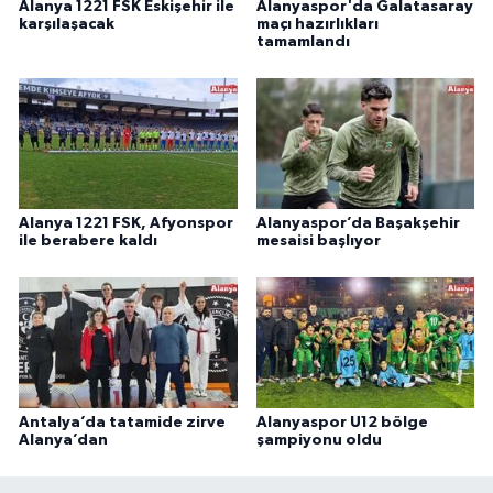
Alanya 1221 FSK Eskişehir ile
Alanyaspor'da Galatasaray
karşılaşacak
maçı hazırlıkları
tamamlandı
Alanya 1221 FSK, Afyonspor
Alanyaspor’da Başakşehir
ile berabere kaldı
mesaisi başlıyor
Antalya’da tatamide zirve
Alanyaspor U12 bölge
Alanya’dan
şampiyonu oldu