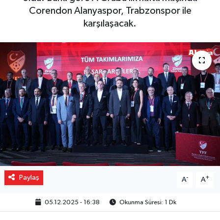
Corendon Alanyaspor, Trabzonspor ile
Gizlilik İlkeleri - Privacy Policy
karşılaşacak.
Güncel
Gündem
Politika
Spor
Turizm
Paylaş
-
+
A
A
05.12.2025 - 16:38
Okunma Süresi: 1 Dk