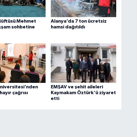
Müftüsü Mehmet
Alanya’da 7 ton ücretsiz
kşam sohbetine
hamsi dağıtıldı
niversitesi’nden
EMŞAV ve şehit aileleri
hayır çağrısı
Kaymakam Öztürk'ü ziyaret
etti