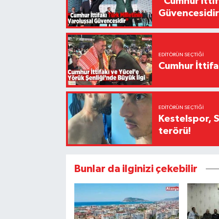
“Cumhur İttif
Güvencesidi
EDITÖRÜN SEÇTIĞI
Cumhur İttifa
EDITÖRÜN SEÇTIĞI
Kestelspor, 
terörü!
Bunlar da ilginizi çekebilir