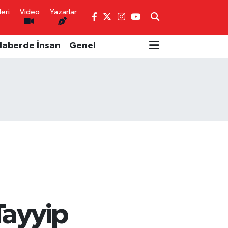
eri
Video
Yazarlar
Haberde İnsan
Genel
Tayyip