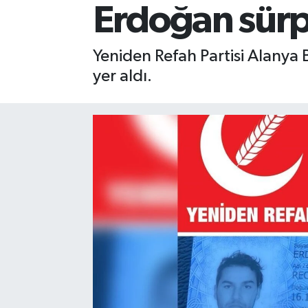
Erdoğan sürp
Gizlilik İlkeleri - Privacy Policy
Yeniden Refah Partisi Alanya 
Güncel
yer aldı.
Gündem
Politika
Spor
Turizm