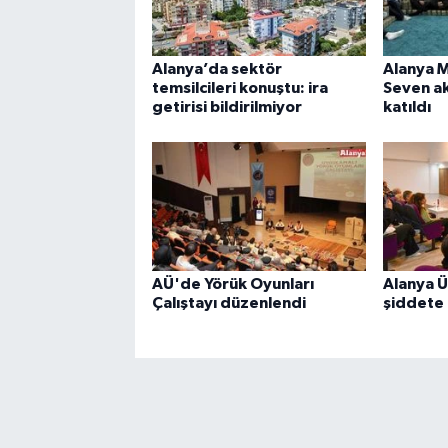
Alanya’da sektör
Alanya 
temsilcileri konuştu: ira
Seven a
getirisi bildirilmiyor
katıldı
AÜ'de Yörük Oyunları
Alanya Ü
Çalıştayı düzenlendi
şiddete 