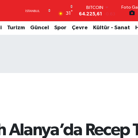
Foto Gal
DOLAR
°
31
47,7143
0.16
EURO
55,0317
-0.02
i
Turizm
Güncel
Spor
Çevre
Kültür - Sanat
STERLİN
64,2463
0.07
GRAM ALTIN
6510.40
0.45
BİST100
13.799
70
BITCOIN
64.225,61
-0.63
h Alanya’da Recep 