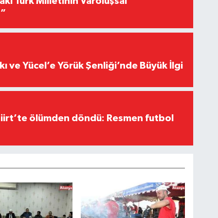
akı Türk Milletinin Varoluşsal
r”
kı ve Yücel’e Yörük Şenliği’nde Büyük İlgi
Siirt’te ölümden döndü: Resmen futbol