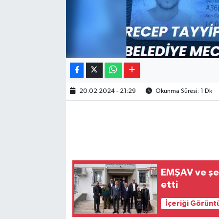
20.02.2024 - 21:29
Okunma Süresi: 1 Dk
EMŞAV ve şeh
etti
İçeriği Görünt