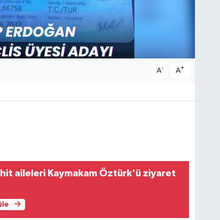
-
+
A
A
it aileleri Kaymakam Öztürk'ü ziyaret
üle