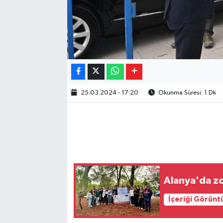
25.03.2024 - 17:20
Okunma Süresi: 1 Dk
Alanya'da zo
İçeriği Görünt