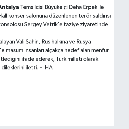
Antalya
Temsilcisi Büyükelçi Deha Erpek ile
all konser salonuna düzenlenen terör saldırısı
onsolosu Sergey Vetrik'e taziye ziyaretinde
layan Vali Şahin, Rus halkına ve Rusya
e masum insanları alçakça hedef alan menfur
etlediğini ifade ederek, Türk milleti olarak
ileklerini iletti. - İHA