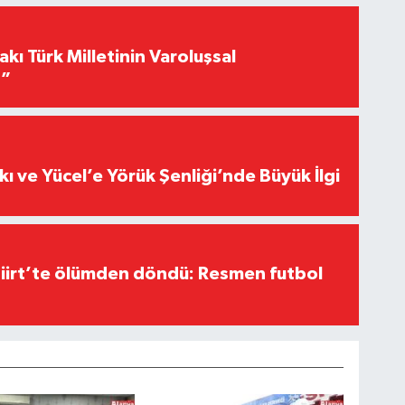
akı Türk Milletinin Varoluşsal
r”
kı ve Yücel’e Yörük Şenliği’nde Büyük İlgi
Siirt’te ölümden döndü: Resmen futbol