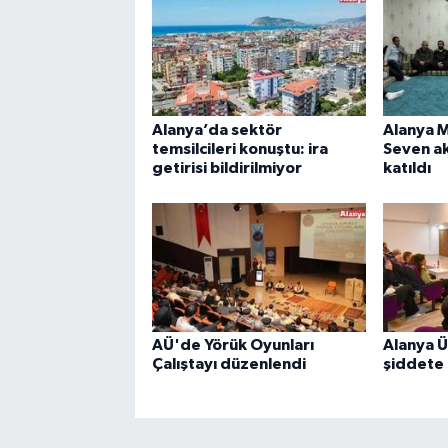
Alanya’da sektör
Alanya 
temsilcileri konuştu: ira
Seven a
getirisi bildirilmiyor
katıldı
AÜ'de Yörük Oyunları
Alanya Ü
Çalıştayı düzenlendi
şiddete 