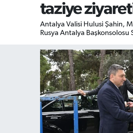
taziye ziyaret
Gizlilik İlkeleri - Privacy Policy
Antalya Valisi Hulusi Şahin, 
Güncel
Rusya Antalya Başkonsolosu S
Gündem
Politika
Spor
Turizm