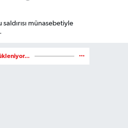
u saldırısı münasebetiyle
u.
ükleniyor...