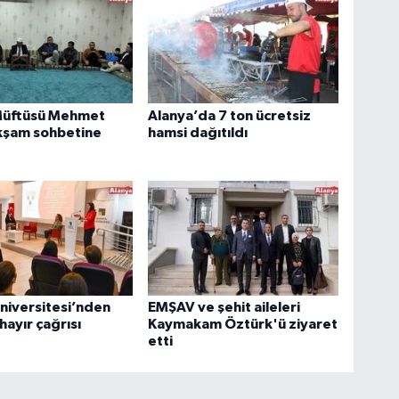
Müftüsü Mehmet
Alanya’da 7 ton ücretsiz
kşam sohbetine
hamsi dağıtıldı
niversitesi’nden
EMŞAV ve şehit aileleri
hayır çağrısı
Kaymakam Öztürk'ü ziyaret
etti