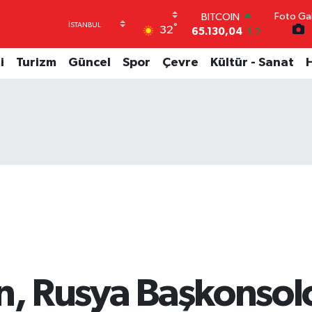
Foto Gal
DOLAR
°
32
47,7069
0.17
EURO
55,0265
0.01
i
Turizm
Güncel
Spor
Çevre
Kültür - Sanat
STERLİN
64,1897
0.02
GRAM ALTIN
6618.49
2.12
BİST100
13.887
64
BITCOIN
65.130,04
1.2
en, Rusya Başkonso