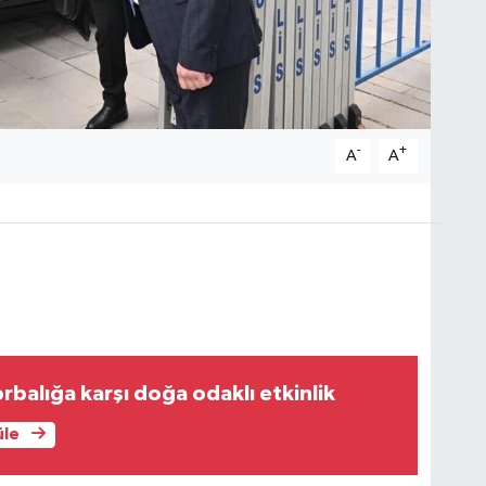
-
+
A
A
rbalığa karşı doğa odaklı etkinlik
üle