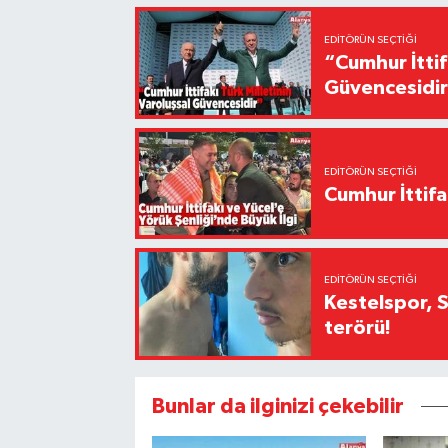
EDITÖRÜN SEÇTIĞI
“Cumhur İttif
Güvencesidi
EDITÖRÜN SEÇTIĞI
Cumhur İttifa
EDITÖRÜN SEÇTIĞI
Kestelspor, 
terörü!
Bunlar da ilginizi çekebilir