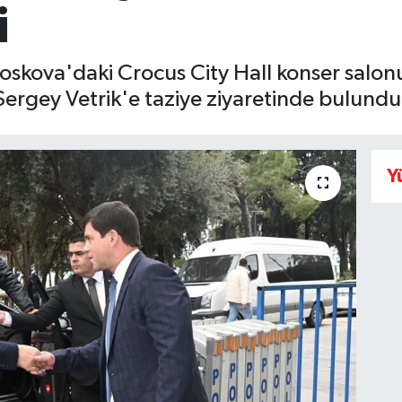
i
Moskova'daki Crocus City Hall konser salon
ergey Vetrik'e taziye ziyaretinde bulund
Y