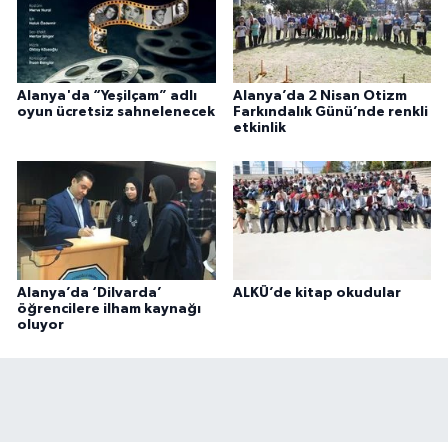
Alanya'da “Yeşilçam” adlı
Alanya’da 2 Nisan Otizm
oyun ücretsiz sahnelenecek
Farkındalık Günü’nde renkli
etkinlik
Alanya’da ‘Dilvarda’
ALKÜ’de kitap okudular
öğrencilere ilham kaynağı
oluyor