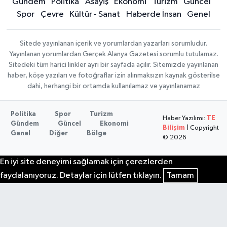
Gündem
Politika
Asayiş
Ekonomi
Turizm
Güncel
Spor
Çevre
Kültür - Sanat
Haberde İnsan
Genel
Sitede yayınlanan içerik ve yorumlardan yazarları sorumludur.
Yayınlanan yorumlardan Gerçek Alanya Gazetesi sorumlu tutulamaz.
Sitedeki tüm harici linkler ayrı bir sayfada açılır. Sitemizde yayınlanan
haber, köşe yazıları ve fotoğraflar izin alınmaksızın kaynak gösterilse
dahi, herhangi bir ortamda kullanılamaz ve yayınlanamaz
Politika
Spor
Turizm
Haber Yazılımı:
TE
Gündem
Güncel
Ekonomi
Bilişim
| Copyright
Genel
Diğer
Bölge
© 2026
En iyi site deneyimi sağlamak için çerezlerden
faydalanıyoruz. Detaylar için lütfen tıklayın.
Tamam