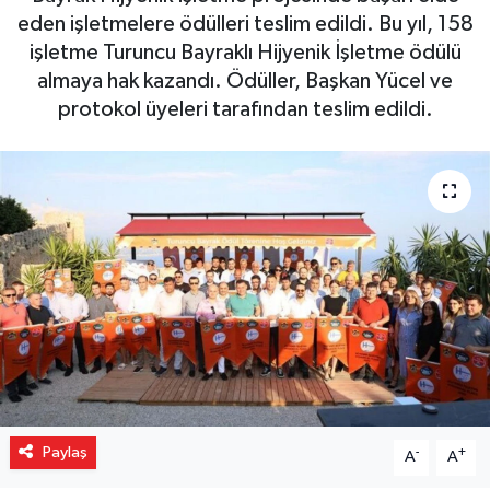
eden işletmelere ödülleri teslim edildi. Bu yıl, 158
Gizlilik İlkeleri - Privacy Policy
işletme Turuncu Bayraklı Hijyenik İşletme ödülü
almaya hak kazandı. Ödüller, Başkan Yücel ve
Güncel
protokol üyeleri tarafından teslim edildi.
Gündem
Politika
Spor
Turizm
Paylaş
-
+
A
A