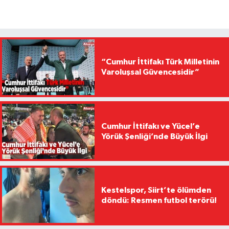
“Cumhur İttifakı Türk Milletinin
Varoluşsal Güvencesidir”
Cumhur İttifakı ve Yücel’e
Yörük Şenliği’nde Büyük İlgi
Kestelspor, Siirt’te ölümden
döndü: Resmen futbol terörü!