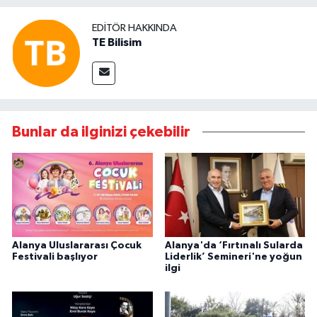
EDITÖR HAKKINDA
TE Bilisim
Bunlar da ilginizi çekebilir
Alanya Uluslararası Çocuk
Alanya'da ‘Fırtınalı Sularda
Festivali başlıyor
Liderlik’ Semineri'ne yoğun
ilgi