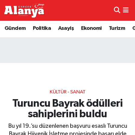
E-Gazete
Hava Durumu
Gündem
Politika
Asayiş
Ekonomi
Turizm
Genel
Trafik Durumu
Bilim
Süper Lig Puan Durumu ve Fikstür
Bilim ve Teknoloji
Tüm Manşetler
Bölge
Son Dakika Haberleri
KÜLTÜR - SANAT
Diğer
Haber Arşivi
Turuncu Bayrak ödülleri
sahiplerini buldu
Dünya
Bu yıl 19.’su düzenlenen başvuru esaslı Turuncu
Ekonomi
Bayrak Hijyenik İşletme projesinde başarı elde