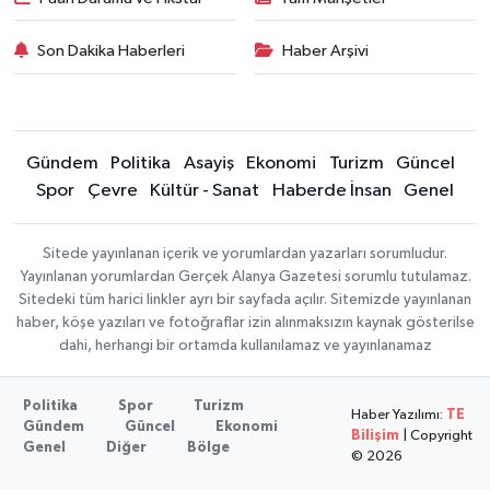
Son Dakika Haberleri
Haber Arşivi
Gündem
Politika
Asayiş
Ekonomi
Turizm
Güncel
Spor
Çevre
Kültür - Sanat
Haberde İnsan
Genel
Sitede yayınlanan içerik ve yorumlardan yazarları sorumludur.
Yayınlanan yorumlardan Gerçek Alanya Gazetesi sorumlu tutulamaz.
Sitedeki tüm harici linkler ayrı bir sayfada açılır. Sitemizde yayınlanan
haber, köşe yazıları ve fotoğraflar izin alınmaksızın kaynak gösterilse
dahi, herhangi bir ortamda kullanılamaz ve yayınlanamaz
Politika
Spor
Turizm
Haber Yazılımı:
TE
Gündem
Güncel
Ekonomi
Bilişim
| Copyright
Genel
Diğer
Bölge
© 2026