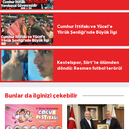
Cumhur İttifakı ve Yücel’e
Yörük Şenliği’nde Büyük İlgi
Kestelspor, Siirt’te ölümden
döndü: Resmen futbol terörü!
Bunlar da ilginizi çekebilir