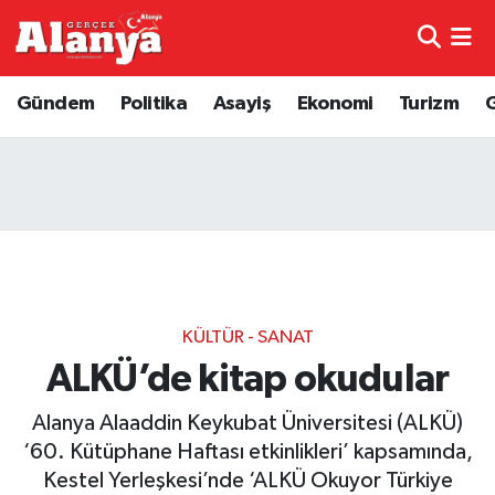
E-Gazete
Hava Durumu
Gündem
Politika
Asayiş
Ekonomi
Turizm
Genel
Trafik Durumu
Bilim
Süper Lig Puan Durumu ve Fikstür
Bilim ve Teknoloji
Tüm Manşetler
Bölge
Son Dakika Haberleri
KÜLTÜR - SANAT
Diğer
Haber Arşivi
ALKÜ’de kitap okudular
Alanya Alaaddin Keykubat Üniversitesi (ALKÜ)
Dünya
‘60. Kütüphane Haftası etkinlikleri’ kapsamında,
Ekonomi
Kestel Yerleşkesi’nde ‘ALKÜ Okuyor Türkiye