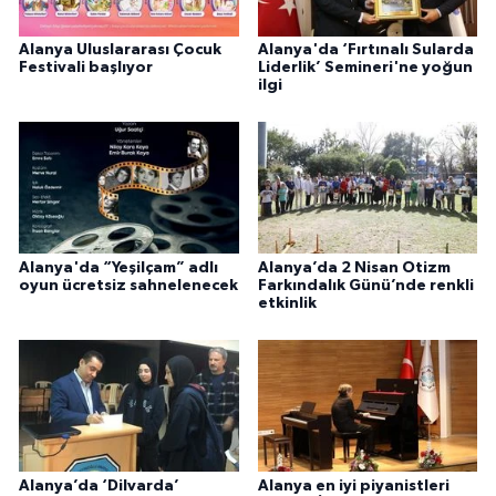
Alanya Uluslararası Çocuk
Alanya'da ‘Fırtınalı Sularda
Festivali başlıyor
Liderlik’ Semineri'ne yoğun
ilgi
Alanya'da “Yeşilçam” adlı
Alanya’da 2 Nisan Otizm
oyun ücretsiz sahnelenecek
Farkındalık Günü’nde renkli
etkinlik
Alanya’da ‘Dilvarda’
Alanya en iyi piyanistleri