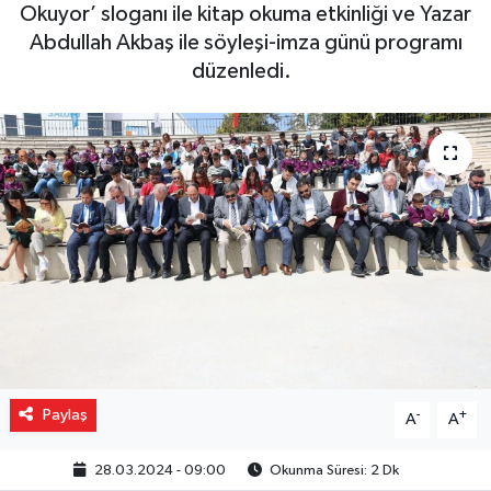
Okuyor’ sloganı ile kitap okuma etkinliği ve Yazar
Gizlilik İlkeleri - Privacy Policy
Abdullah Akbaş ile söyleşi-imza günü programı
düzenledi.
Güncel
Gündem
Politika
Spor
Turizm
Paylaş
-
+
A
A
28.03.2024 - 09:00
Okunma Süresi: 2 Dk