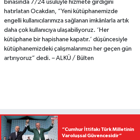
binasında 7/24 usulüyle hizmete girdiğini
hatırlatan Ocakdan, “Yeni kütüphanemizde
engelli kullanıcılarımıza sağlanan imkânlarla artık
daha çok kullanıcıya ulaşabiliyoruz. ‘Her
kütüphane bir hapishane kapatır.’ düşüncesiyle
kütüphanemizdeki çalışmalarımızı her geçen gün
artırıyoruz” dedi. – ALKÜ / Bülten
“Cumhur İttifakı Türk Milletinin
Varoluşsal Güvencesidir”