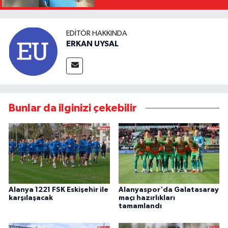
EDITÖR HAKKINDA
ERKAN UYSAL
Bunlar da ilginizi çekebilir
Alanya 1221 FSK Eskişehir ile
Alanyaspor'da Galatasaray
karşılaşacak
maçı hazırlıkları
tamamlandı