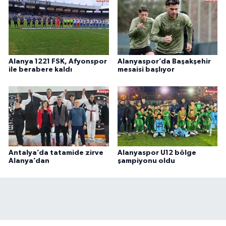
Alanya 1221 FSK, Afyonspor
Alanyaspor’da Başakşehir
ile berabere kaldı
mesaisi başlıyor
Antalya’da tatamide zirve
Alanyaspor U12 bölge
Alanya’dan
şampiyonu oldu