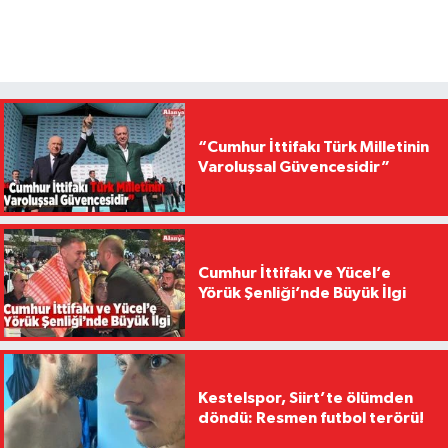
“Cumhur İttifakı Türk Milletinin
Varoluşsal Güvencesidir”
Cumhur İttifakı ve Yücel’e
Yörük Şenliği’nde Büyük İlgi
Kestelspor, Siirt’te ölümden
döndü: Resmen futbol terörü!