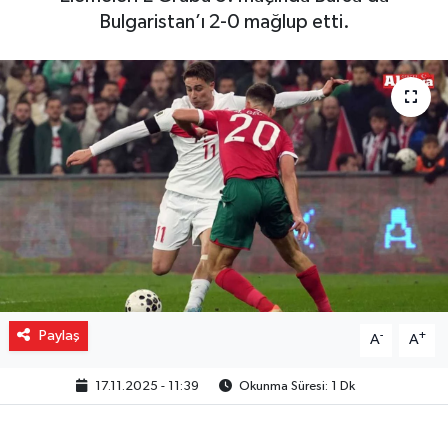
Bulgaristan’ı 2-0 mağlup etti.
Gizlilik İlkeleri - Privacy Policy
Güncel
Gündem
Politika
Spor
Turizm
Paylaş
-
+
A
A
17.11.2025 - 11:39
Okunma Süresi: 1 Dk