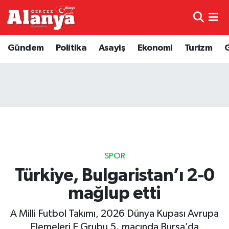
E-Gazete
Hava Durumu
Gündem
Politika
Asayiş
Ekonomi
Turizm
Genel
Trafik Durumu
Bilim
Süper Lig Puan Durumu ve Fikstür
Bilim ve Teknoloji
Tüm Manşetler
Bölge
Son Dakika Haberleri
SPOR
Diğer
Haber Arşivi
Türkiye, Bulgaristan’ı 2-0
mağlup etti
Dünya
A Milli Futbol Takımı, 2026 Dünya Kupası Avrupa
Ekonomi
Elemeleri E Grubu 5. maçında Bursa’da