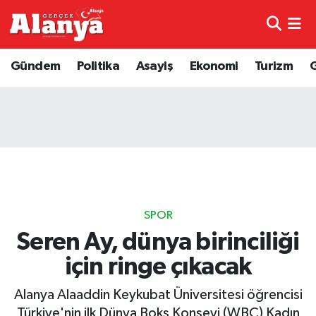
E-Gazete
Hava Durumu
Gündem
Politika
Asayiş
Ekonomi
Turizm
Genel
Trafik Durumu
Bilim
Süper Lig Puan Durumu ve Fikstür
Bilim ve Teknoloji
Tüm Manşetler
Bölge
Son Dakika Haberleri
SPOR
Diğer
Haber Arşivi
Seren Ay, dünya birinciliği
için ringe çıkacak
Dünya
Alanya Alaaddin Keykubat Üniversitesi öğrencisi
Ekonomi
Türkiye'nin ilk Dünya Boks Konseyi (WBC) Kadın