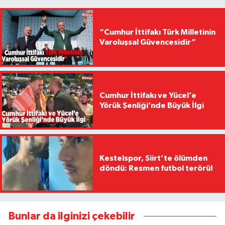
“Cumhur İttifakı Türk Milletinin
Varoluşsal Güvencesidir”
Cumhur İttifakı ve Yücel’e
Yörük Şenliği’nde Büyük İlgi
Kestelspor, Siirt’te ölümden
döndü: Resmen futbol terörü!
Bunlar da ilginizi çekebilir