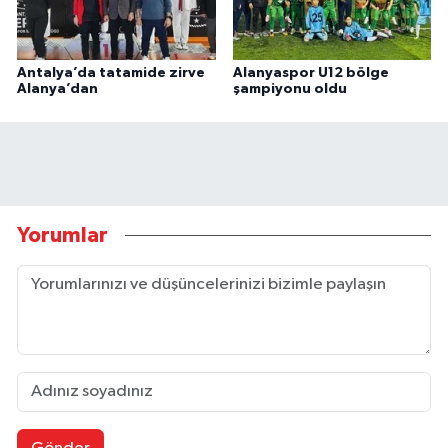
Antalya’da tatamide zirve
Alanyaspor U12 bölge
Alanya’dan
şampiyonu oldu
Yorumlar