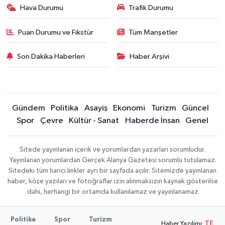
Hava Durumu
Trafik Durumu
Puan Durumu ve Fikstür
Tüm Manşetler
Son Dakika Haberleri
Haber Arşivi
Gündem
Politika
Asayiş
Ekonomi
Turizm
Güncel
Spor
Çevre
Kültür - Sanat
Haberde İnsan
Genel
Sitede yayınlanan içerik ve yorumlardan yazarları sorumludur.
Yayınlanan yorumlardan Gerçek Alanya Gazetesi sorumlu tutulamaz.
Sitedeki tüm harici linkler ayrı bir sayfada açılır. Sitemizde yayınlanan
haber, köşe yazıları ve fotoğraflar izin alınmaksızın kaynak gösterilse
dahi, herhangi bir ortamda kullanılamaz ve yayınlanamaz
Politika
Spor
Turizm
Haber Yazılımı:
TE