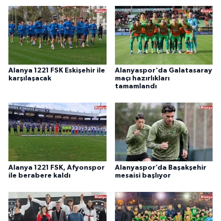
Alanya 1221 FSK Eskişehir ile
Alanyaspor'da Galatasaray
karşılaşacak
maçı hazırlıkları
tamamlandı
Alanya 1221 FSK, Afyonspor
Alanyaspor’da Başakşehir
ile berabere kaldı
mesaisi başlıyor