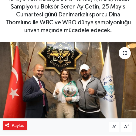
Şampiyonu Boksör Seren Ay Çetin, 25 Mayıs
Gizlilik İlkeleri - Privacy Policy
Cumartesi günü Danimarkalı sporcu Dina
Thorslund ile WBC ve WBO dünya şampiyonluğu
Güncel
unvan maçında mücadele edecek.
Gündem
Politika
Spor
Turizm
Paylaş
-
+
A
A