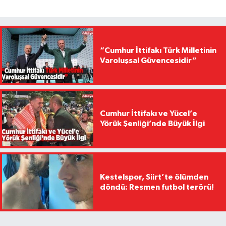
“Cumhur İttifakı Türk Milletinin
Varoluşsal Güvencesidir”
Cumhur İttifakı ve Yücel’e
Yörük Şenliği’nde Büyük İlgi
Kestelspor, Siirt’te ölümden
döndü: Resmen futbol terörü!