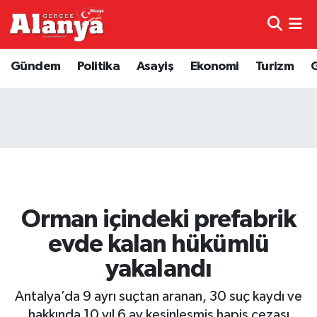
E-Gazete
Hava Durumu
Gündem
Politika
Asayiş
Ekonomi
Turizm
Genel
Trafik Durumu
Bilim
Süper Lig Puan Durumu ve Fikstür
Bilim ve Teknoloji
Tüm Manşetler
Bölge
Son Dakika Haberleri
Orman içindeki prefabrik
Diğer
Haber Arşivi
evde kalan hükümlü
yakalandı
Dünya
Antalya’da 9 ayrı suçtan aranan, 30 suç kaydı ve
Ekonomi
hakkında 10 yıl 6 ay kesinleşmiş hapis cezası