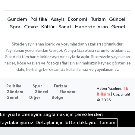
Gündem
Politika
Asayiş
Ekonomi
Turizm
Güncel
Spor
Çevre
Kültür - Sanat
Haberde İnsan
Genel
Sitede yayınlanan içerik ve yorumlardan yazarları sorumludur.
Yayınlanan yorumlardan Gerçek Alanya Gazetesi sorumlu tutulamaz.
Sitedeki tüm harici linkler ayrı bir sayfada açılır. Sitemizde yayınlanan
haber, köşe yazıları ve fotoğraflar izin alınmaksızın kaynak gösterilse
dahi, herhangi bir ortamda kullanılamaz ve yayınlanamaz
Politika
Spor
Turizm
Haber Yazılımı:
TE
Gündem
Güncel
Ekonomi
Bilişim
| Copyright
Genel
Diğer
Bölge
© 2026
En iyi site deneyimi sağlamak için çerezlerden
faydalanıyoruz. Detaylar için lütfen tıklayın.
Tamam