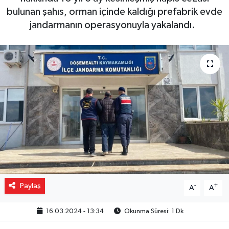
bulunan şahıs, orman içinde kaldığı prefabrik evde
Gizlilik İlkeleri - Privacy Policy
jandarmanın operasyonuyla yakalandı.
Güncel
Gündem
Politika
Spor
Turizm
Paylaş
-
+
A
A
16.03.2024 - 13:34
Okunma Süresi: 1 Dk