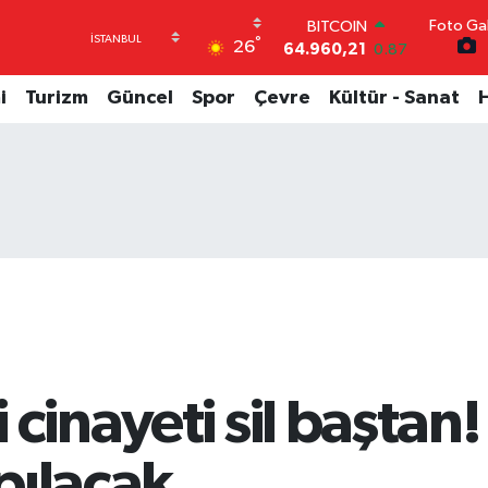
Foto Gal
DOLAR
°
26
47,7436
0.18
EURO
55,2510
0.32
i
Turizm
Güncel
Spor
Çevre
Kültür - Sanat
STERLİN
64,4811
0.38
GRAM ALTIN
6660.55
0.03
BİST100
13.779
-14
BITCOIN
64.960,21
0.87
 cinayeti sil baştan
pılacak