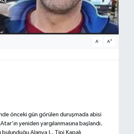
-
+
A
A
nde önceki gün görülen duruşmada abisi
tar'ın yeniden yargılanmasına başlandı.
bulunduğu Alanya L. Tipi Kapalı