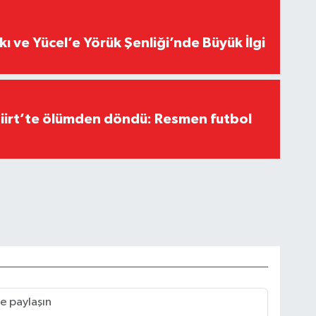
kı ve Yücel’e Yörük Şenliği’nde Büyük İlgi
Siirt’te ölümden döndü: Resmen futbol