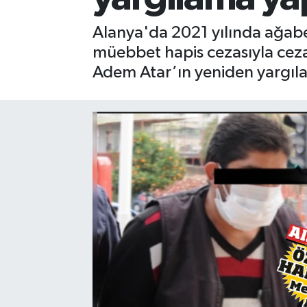
Gizlilik İlkeleri - Privacy Policy
Alanya'da 2021 yılında ağabey
müebbet hapis cezasıyla ceza
Güncel
Adem Atar’ın yeniden yargıl
Gündem
Politika
Spor
Turizm