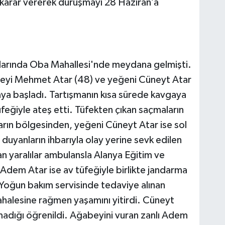
 karar vererek duruşmayı 28 Haziran’a
alarında Oba Mahallesi'nde meydana gelmişti.
eyi Mehmet Atar (48) ve yeğeni Cüneyt Atar
maya başladı. Tartışmanın kısa sürede kavgaya
ğiyle ateş etti. Tüfekten çıkan saçmaların
rın bölgesinden, yeğeni Cüneyt Atar ise sol
i duyanların ihbarıyla olay yerine sevk edilen
an yaralılar ambulansla Alanya Eğitim ve
Adem Atar ise av tüfeğiyle birlikte jandarma
. Yoğun bakım servisinde tedaviye alınan
alesine rağmen yaşamını yitirdi. Cüneyt
nmadığı öğrenildi. Ağabeyini vuran zanlı Adem