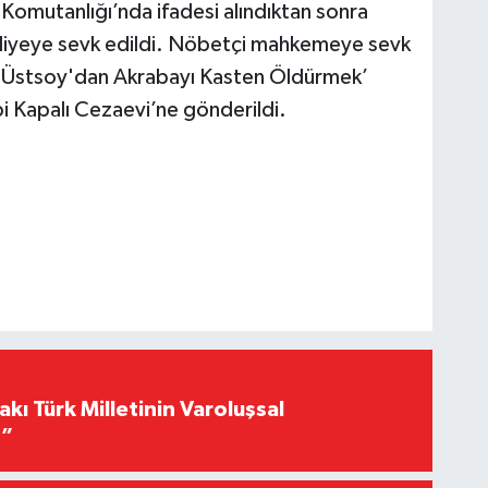
Komutanlığı’nda ifadesi alındıktan sonra
dliyeye sevk edildi. Nöbetçi mahkemeye sevk
, ‘Üstsoy'dan Akrabayı Kasten Öldürmek’
i Kapalı Cezaevi’ne gönderildi.
akı Türk Milletinin Varoluşsal
r”