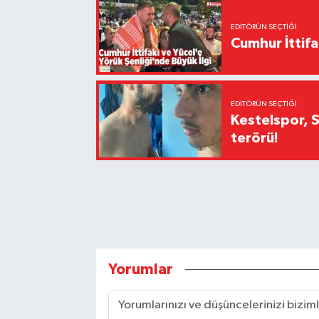
EDITÖRÜN SEÇTIĞI
Cumhur İttifa
EDITÖRÜN SEÇTIĞI
Kestelspor, 
terörü!
Yorumlar