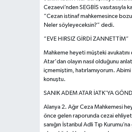
Cezaevi’nden SEGBİS vasıtasıyla ka
“Cezan istinaf mahkemesince bozul
Neler söyleyeceksin?” dedi.
“EVE HIRSIZ GİRDİ ZANNETTİM”
Mahkeme heyeti müşteki avukatını d
Atar'dan olayın nasıl olduğunu anlat
içmemiştim, hatırlamıyorum. Abimi
konuştu.
SANIK ADEM ATAR İATK'YA GÖN
Alanya 2. Ağır Ceza Mahkemesi heye
önce gelen raporunda cezai ehliyet
sanığın İstanbul Adli Tıp Kurumu’na 