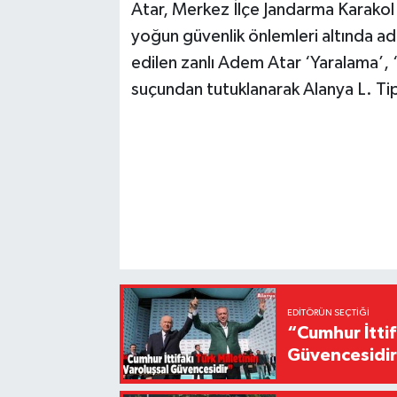
Atar, Merkez İlçe Jandarma Karakol 
yoğun güvenlik önlemleri altında a
edilen zanlı Adem Atar ‘Yaralama’
suçundan tutuklanarak Alanya L. Tip
EDITÖRÜN SEÇTIĞI
“Cumhur İttif
Güvencesidi