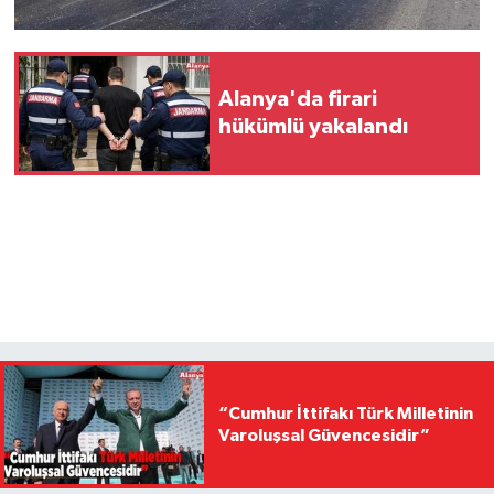
Alanya'da firari
hükümlü yakalandı
“Cumhur İttifakı Türk Milletinin
Varoluşsal Güvencesidir”