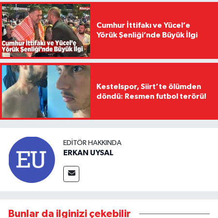
Cumhur İttifakı ve Yücel’e
Yörük Şenliği’nde Büyük İlgi
Kestelspor, Siirt’te ölümden
döndü: Resmen futbol terörü!
EDITÖR HAKKINDA
ERKAN UYSAL
Bunlar da ilginizi çekebilir