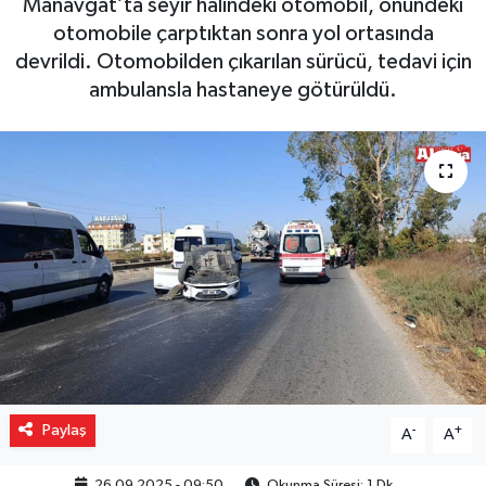
Manavgat’ta seyir halindeki otomobil, önündeki
otomobile çarptıktan sonra yol ortasında
Gizlilik İlkeleri - Privacy Policy
devrildi. Otomobilden çıkarılan sürücü, tedavi için
ambulansla hastaneye götürüldü.
Güncel
Gündem
Politika
Spor
Turizm
Paylaş
-
+
A
A
26.09.2025 - 09:50
Okunma Süresi: 1 Dk