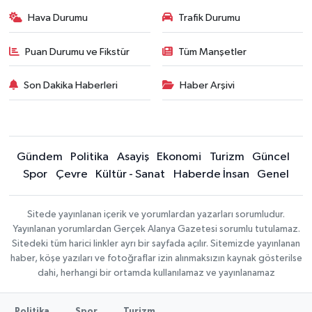
Hava Durumu
Trafik Durumu
Puan Durumu ve Fikstür
Tüm Manşetler
Son Dakika Haberleri
Haber Arşivi
Gündem
Politika
Asayiş
Ekonomi
Turizm
Güncel
Spor
Çevre
Kültür - Sanat
Haberde İnsan
Genel
Sitede yayınlanan içerik ve yorumlardan yazarları sorumludur.
Yayınlanan yorumlardan Gerçek Alanya Gazetesi sorumlu tutulamaz.
Sitedeki tüm harici linkler ayrı bir sayfada açılır. Sitemizde yayınlanan
haber, köşe yazıları ve fotoğraflar izin alınmaksızın kaynak gösterilse
dahi, herhangi bir ortamda kullanılamaz ve yayınlanamaz
Politika
Spor
Turizm