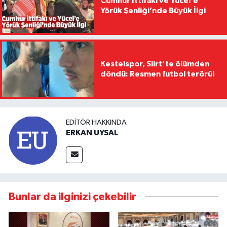
Cumhur İttifakı ve Yücel’e
Yörük Şenliği’nde Büyük İlgi
Kestelspor, Siirt’te ölümden
döndü: Resmen futbol terörü!
EDITÖR HAKKINDA
ERKAN UYSAL
Bunlar da ilginizi çekebilir