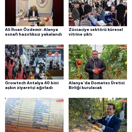
Ali İhsan Özdemir: Alanya
Züccaciye sektörü küresel
esnafı hazırlıksız yakalandı
vitrine çıktı
Growtech Antalya 40 bini
Alanya'da Domates Üretici
aşkın ziyaretçi ağırladı
Birliği kurulacak