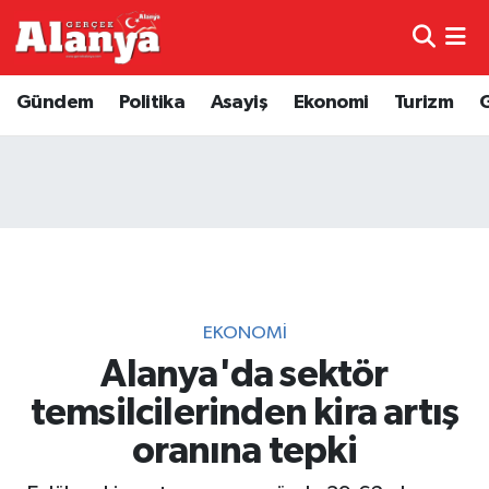
E-Gazete
Hava Durumu
Gündem
Politika
Asayiş
Ekonomi
Turizm
Genel
Trafik Durumu
Bilim
Süper Lig Puan Durumu ve Fikstür
Bilim ve Teknoloji
Tüm Manşetler
Bölge
Son Dakika Haberleri
EKONOMI
Diğer
Haber Arşivi
Alanya'da sektör
temsilcilerinden kira artış
Dünya
oranına tepki
Ekonomi