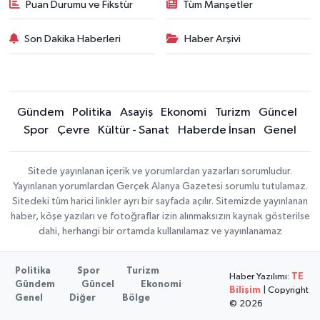
Puan Durumu ve Fikstür
Tüm Manşetler
Son Dakika Haberleri
Haber Arşivi
Gündem
Politika
Asayiş
Ekonomi
Turizm
Güncel
Spor
Çevre
Kültür - Sanat
Haberde İnsan
Genel
Sitede yayınlanan içerik ve yorumlardan yazarları sorumludur.
Yayınlanan yorumlardan Gerçek Alanya Gazetesi sorumlu tutulamaz.
Sitedeki tüm harici linkler ayrı bir sayfada açılır. Sitemizde yayınlanan
haber, köşe yazıları ve fotoğraflar izin alınmaksızın kaynak gösterilse
dahi, herhangi bir ortamda kullanılamaz ve yayınlanamaz
Politika
Spor
Turizm
Haber Yazılımı:
TE
Gündem
Güncel
Ekonomi
Bilişim
| Copyright
Genel
Diğer
Bölge
© 2026