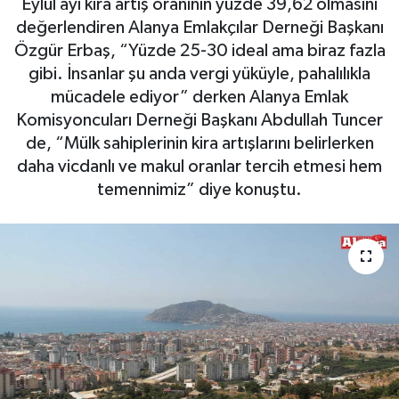
Eylül ayı kira artış oranının yüzde 39,62 olmasını
değerlendiren Alanya Emlakçılar Derneği Başkanı
Gizlilik İlkeleri - Privacy Policy
Özgür Erbaş, “Yüzde 25-30 ideal ama biraz fazla
gibi. İnsanlar şu anda vergi yüküyle, pahalılıkla
Güncel
mücadele ediyor” derken Alanya Emlak
Komisyoncuları Derneği Başkanı Abdullah Tuncer
Gündem
de, “Mülk sahiplerinin kira artışlarını belirlerken
daha vicdanlı ve makul oranlar tercih etmesi hem
Politika
temennimiz” diye konuştu.
Spor
Turizm