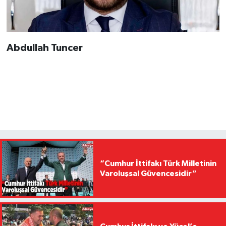
Abdullah Tuncer
“Cumhur İttifakı Türk Milletinin
Varoluşsal Güvencesidir”