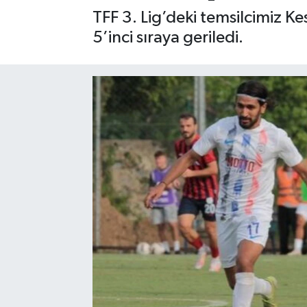
TFF 3. Lig’deki temsilcimiz K
Gizlilik İlkeleri - Privacy Policy
5’inci sıraya geriledi.
Güncel
Gündem
Politika
Spor
Turizm