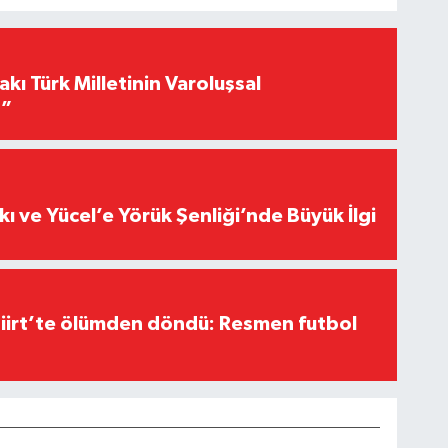
akı Türk Milletinin Varoluşsal
r”
kı ve Yücel’e Yörük Şenliği’nde Büyük İlgi
Siirt’te ölümden döndü: Resmen futbol