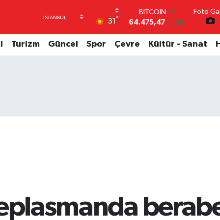
Foto Gal
DOLAR
°
31
47,5971
0.05
EURO
55,1336
0.18
i
Turizm
Güncel
Spor
Çevre
Kültür - Sanat
STERLİN
64,2534
0.22
GRAM ALTIN
6518.23
0.39
BİST100
13.703
0
BITCOIN
64.475,47
0.66
deplasmanda berabe