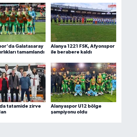
por'da Galatasaray
Alanya 1221 FSK, Afyonspor
ırlıkları tamamlandı
ile berabere kaldı
da tatamide zirve
Alanyaspor U12 bölge
dan
şampiyonu oldu