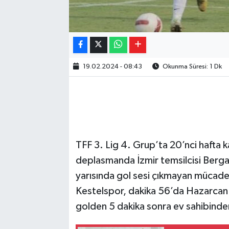
19.02.2024 - 08:43
Okunma Süresi: 1 Dk
TFF 3. Lig 4. Grup’ta 20’nci hafta 
deplasmanda İzmir temsilcisi Bergama 
yarısında gol sesi çıkmayan mücadele
Kestelspor, dakika 56’da Hazarcan 
golden 5 dakika sonra ev sahibinde