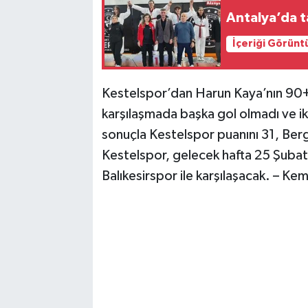
Antalya’da t
İçeriği Görünt
Kestelspor’dan Harun Kaya’nın 90+7’
karşılaşmada başka gol olmadı ve iki
sonuçla Kestelspor puanını 31, Berg
Kestelspor, gelecek hafta 25 Şuba
Balıkesirspor ile karşılaşacak. – K