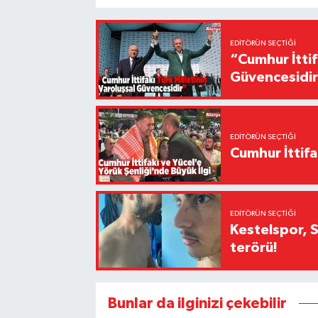
EDITÖRÜN SEÇTIĞI
“Cumhur İttif
Güvencesidi
EDITÖRÜN SEÇTIĞI
Cumhur İttifa
EDITÖRÜN SEÇTIĞI
Kestelspor, 
terörü!
Bunlar da ilginizi çekebilir