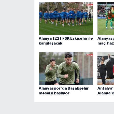
Alanya 1221 FSK Eskişehir ile
Alanyas
karşılaşacak
maçı haz
Alanyaspor’da Başakşehir
Antalya’
mesaisi başlıyor
Alanya’