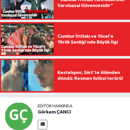
Varoluşsal Güvencesidir”
Cumhur İttifakı ve Yücel’e
Yörük Şenliği’nde Büyük İlgi
Kestelspor, Siirt’te ölümden
döndü: Resmen futbol terörü!
EDITÖR HAKKINDA
Görkem ÇANCI