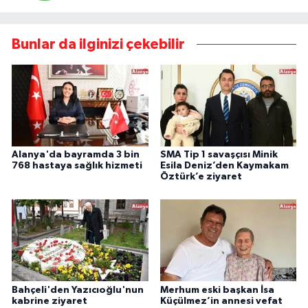
Bunlar da ilginizi çekebilir
Alanya'da bayramda 3 bin
SMA Tip 1 savaşçısı Minik
768 hastaya sağlık hizmeti
Esila Deniz’den Kaymakam
Öztürk’e ziyaret
Bahçeli'den Yazıcıoğlu'nun
Merhum eski başkan İsa
kabrine ziyaret
Küçülmez’in annesi vefat