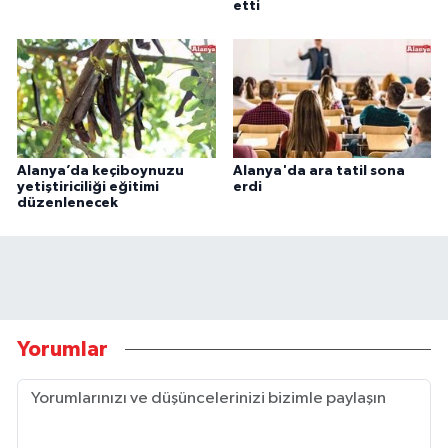
etti
Alanya’da keçiboynuzu
Alanya'da ara tatil sona
yetiştiriciliği eğitimi
erdi
düzenlenecek
Yorumlar