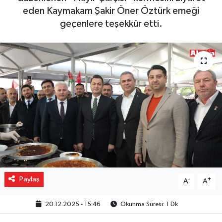
eden Kaymakam Şakir Öner Öztürk emeği
Gizlilik İlkeleri - Privacy Policy
geçenlere teşekkür etti.
Güncel
Gündem
Politika
Spor
Turizm
Paylaş
-
+
A
A
20.12.2025 - 15:46
Okunma Süresi: 1 Dk