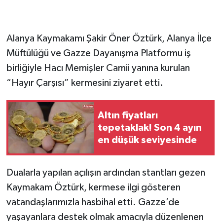
Alanya Kaymakamı Şakir Öner Öztürk, Alanya İlçe
Müftülüğü ve Gazze Dayanışma Platformu iş
birliğiyle Hacı Memişler Camii yanına kurulan
“Hayır Çarşısı” kermesini ziyaret etti.
Altın fiyatları
tepetaklak! Son 4 ayın
en düşük seviyesinde
Dualarla yapılan açılışın ardından stantları gezen
Kaymakam Öztürk, kermese ilgi gösteren
vatandaşlarımızla hasbihal etti. Gazze’de
yaşayanlara destek olmak amacıyla düzenlenen