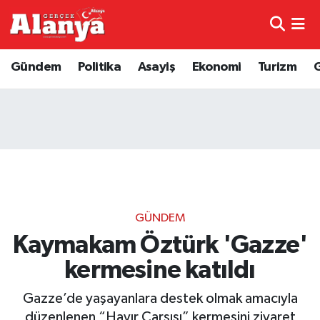
E-Gazete
Hava Durumu
Gündem
Politika
Asayiş
Ekonomi
Turizm
Genel
Trafik Durumu
Bilim
Süper Lig Puan Durumu ve Fikstür
Bilim ve Teknoloji
Tüm Manşetler
Bölge
Son Dakika Haberleri
GÜNDEM
Diğer
Haber Arşivi
Kaymakam Öztürk 'Gazze'
kermesine katıldı
Dünya
Gazze’de yaşayanlara destek olmak amacıyla
Ekonomi
düzenlenen “Hayır Çarşısı” kermesini ziyaret