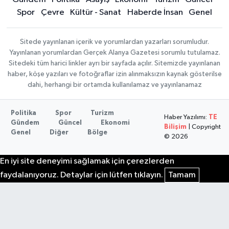
Spor
Çevre
Kültür - Sanat
Haberde İnsan
Genel
Sitede yayınlanan içerik ve yorumlardan yazarları sorumludur.
Yayınlanan yorumlardan Gerçek Alanya Gazetesi sorumlu tutulamaz.
Sitedeki tüm harici linkler ayrı bir sayfada açılır. Sitemizde yayınlanan
haber, köşe yazıları ve fotoğraflar izin alınmaksızın kaynak gösterilse
dahi, herhangi bir ortamda kullanılamaz ve yayınlanamaz
Politika
Spor
Turizm
Haber Yazılımı:
TE
Gündem
Güncel
Ekonomi
Bilişim
| Copyright
Genel
Diğer
Bölge
© 2026
En iyi site deneyimi sağlamak için çerezlerden
faydalanıyoruz. Detaylar için lütfen tıklayın.
Tamam