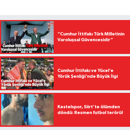
“Cumhur İttifakı Türk Milletinin
Varoluşsal Güvencesidir”
Cumhur İttifakı ve Yücel’e
Yörük Şenliği’nde Büyük İlgi
Kestelspor, Siirt’te ölümden
döndü: Resmen futbol terörü!