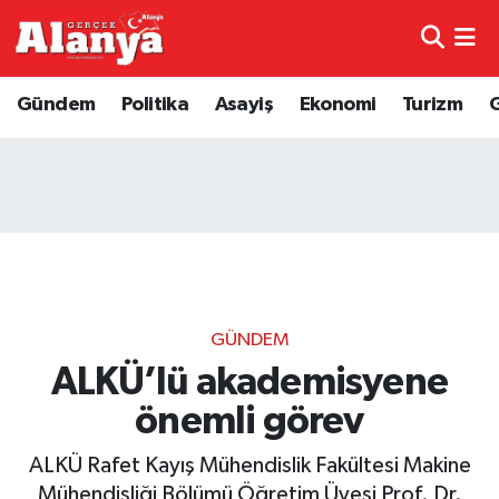
E-Gazete
Hava Durumu
Gündem
Politika
Asayiş
Ekonomi
Turizm
Genel
Trafik Durumu
Bilim
Süper Lig Puan Durumu ve Fikstür
Bilim ve Teknoloji
Tüm Manşetler
Bölge
Son Dakika Haberleri
GÜNDEM
Diğer
Haber Arşivi
ALKÜ’lü akademisyene
önemli görev
Dünya
ALKÜ Rafet Kayış Mühendislik Fakültesi Makine
Ekonomi
Mühendisliği Bölümü Öğretim Üyesi Prof. Dr.