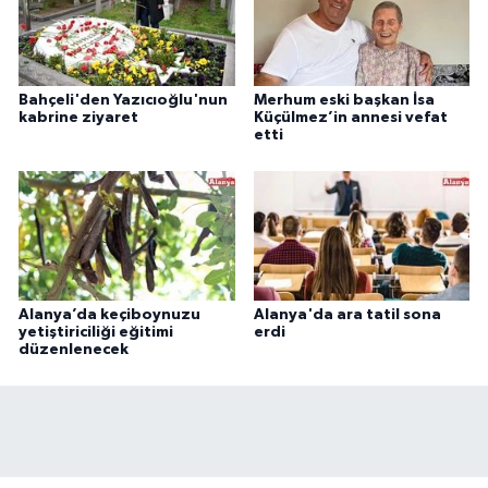
Bahçeli'den Yazıcıoğlu'nun
Merhum eski başkan İsa
kabrine ziyaret
Küçülmez’in annesi vefat
etti
Alanya’da keçiboynuzu
Alanya'da ara tatil sona
yetiştiriciliği eğitimi
erdi
düzenlenecek