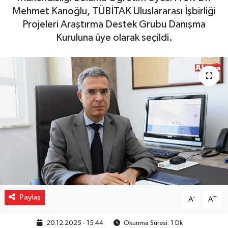
Mehmet Kanoğlu, TÜBİTAK Uluslararası İşbirliği
Gizlilik İlkeleri - Privacy Policy
Projeleri Araştırma Destek Grubu Danışma
Kuruluna üye olarak seçildi.
Güncel
Gündem
Politika
Spor
Turizm
Paylaş
-
+
A
A
20.12.2025 - 15:44
Okunma Süresi: 1 Dk