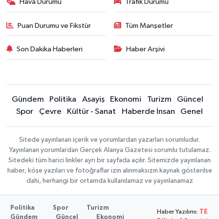
Hava Durumu
Trafik Durumu
Puan Durumu ve Fikstür
Tüm Manşetler
Son Dakika Haberleri
Haber Arşivi
Gündem
Politika
Asayiş
Ekonomi
Turizm
Güncel
Spor
Çevre
Kültür - Sanat
Haberde İnsan
Genel
Sitede yayınlanan içerik ve yorumlardan yazarları sorumludur.
Yayınlanan yorumlardan Gerçek Alanya Gazetesi sorumlu tutulamaz.
Sitedeki tüm harici linkler ayrı bir sayfada açılır. Sitemizde yayınlanan
haber, köşe yazıları ve fotoğraflar izin alınmaksızın kaynak gösterilse
dahi, herhangi bir ortamda kullanılamaz ve yayınlanamaz
Politika
Spor
Turizm
Haber Yazılımı:
TE
Gündem
Güncel
Ekonomi