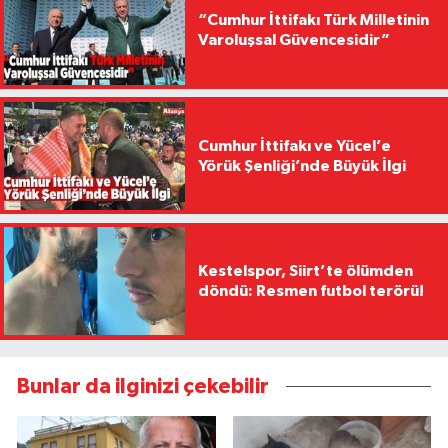
“Cumhur İttifakı Türk Milletinin
Varoluşsal Güvencesidir”
Cumhur İttifakı ve Yücel’e
Yörük Şenliği’nde Büyük İlgi
Kestelspor, Siirt’te ölümden
döndü: Resmen futbol terörü!
Bunlar da ilginizi çekebilir