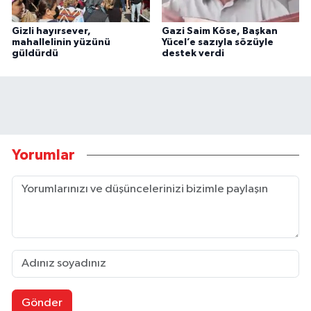
Gizli hayırsever,
Gazi Saim Köse, Başkan
mahallelinin yüzünü
Yücel’e sazıyla sözüyle
güldürdü
destek verdi
Yorumlar
Gönder