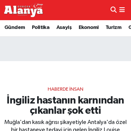
E-Gazete
Hava Durumu
Gündem
Politika
Asayiş
Ekonomi
Turizm
Genel
Trafik Durumu
Bilim
Süper Lig Puan Durumu ve Fikstür
Bilim ve Teknoloji
Tüm Manşetler
Bölge
Son Dakika Haberleri
HABERDE İNSAN
Diğer
Haber Arşivi
İngiliz hastanın karnından
çıkanlar şok etti
Dünya
Muğla'dan kasık ağrısı şikayetiyle Antalya'da özel
Ekonomi
bir hastaneye tedavi için gelen İngiliz Louise