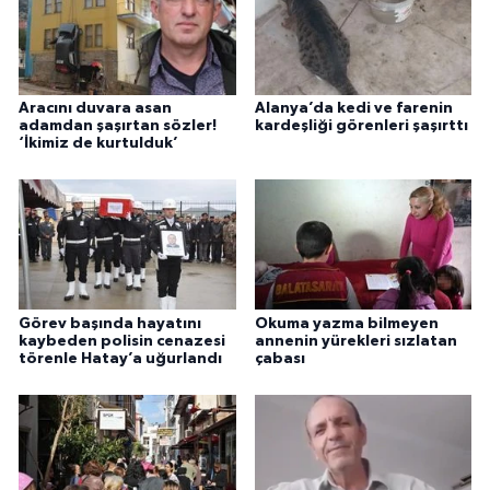
Aracını duvara asan
Alanya’da kedi ve farenin
adamdan şaşırtan sözler!
kardeşliği görenleri şaşırttı
‘İkimiz de kurtulduk’
Görev başında hayatını
Okuma yazma bilmeyen
kaybeden polisin cenazesi
annenin yürekleri sızlatan
törenle Hatay’a uğurlandı
çabası