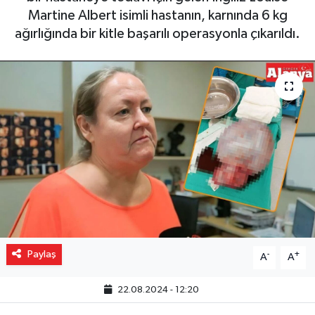
Martine Albert isimli hastanın, karnında 6 kg
Gizlilik İlkeleri - Privacy Policy
ağırlığında bir kitle başarılı operasyonla çıkarıldı.
Güncel
Gündem
Politika
Spor
Turizm
Paylaş
-
+
A
A
22.08.2024 - 12:20