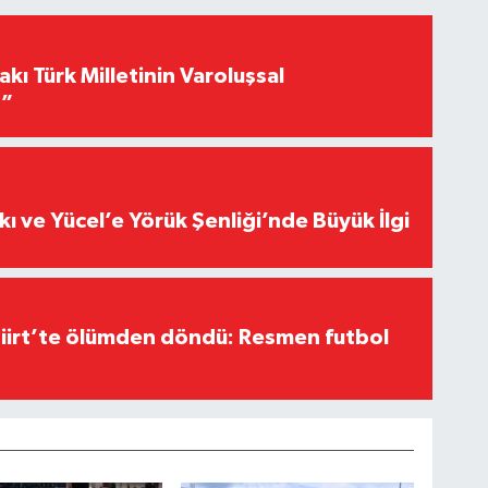
akı Türk Milletinin Varoluşsal
r”
kı ve Yücel’e Yörük Şenliği’nde Büyük İlgi
Siirt’te ölümden döndü: Resmen futbol