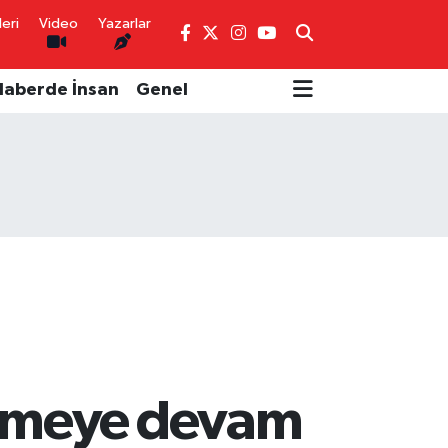
eri
Video
Yazarlar
Haberde İnsan
Genel
lemeye devam