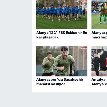
Alanya 1221 FSK Eskişehir ile
Alanyas
karşılaşacak
maçı haz
Alanyaspor’da Başakşehir
Antalya’
mesaisi başlıyor
Alanya’