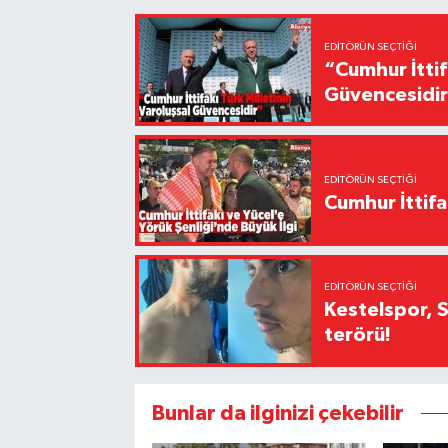
EDITÖRÜN SEÇTIĞI
“Cumhur İttif
Güvencesidi
EDITÖRÜN SEÇTIĞI
Cumhur İttifa
EDITÖRÜN SEÇTIĞI
Kestelspor, 
terörü!
Bunlar da ilginizi çekebilir