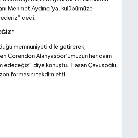
şkanı Mehmet Aydıncı’ya, kulübümüze
 ederiz” dedi.
EĞİZ”
duğu memnuniyeti dile getirerek,
eden Corendon Alanyaspor’umuzun her daim
m edeceğiz” diye konuştu. Hasan Çavuşoğlu,
ezon formasını takdim etti.