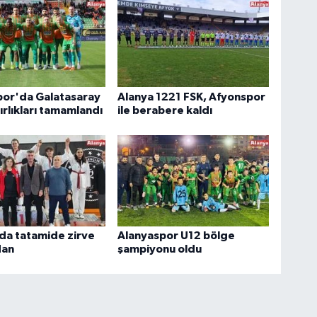
por'da Galatasaray
Alanya 1221 FSK, Afyonspor
ırlıkları tamamlandı
ile berabere kaldı
da tatamide zirve
Alanyaspor U12 bölge
dan
şampiyonu oldu