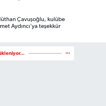
lüthan Çavuşoğlu, kulübe
hmet Aydıncı’ya teşekkür
ükleniyor...