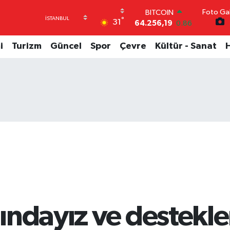
Foto Gal
DOLAR
°
31
47,5834
0.1
EURO
54,9368
0.14
i
Turizm
Güncel
Spor
Çevre
Kültür - Sanat
STERLİN
64,0802
0.11
GRAM ALTIN
6384.71
2.45
BİST100
13.688
0
BITCOIN
64.256,19
0.86
ındayız ve destek