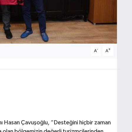
-
+
A
A
ı Hasan Çavuşoğlu, “Desteğini hiçbir zaman
olan bölgemizin değerli turizmcilerinden