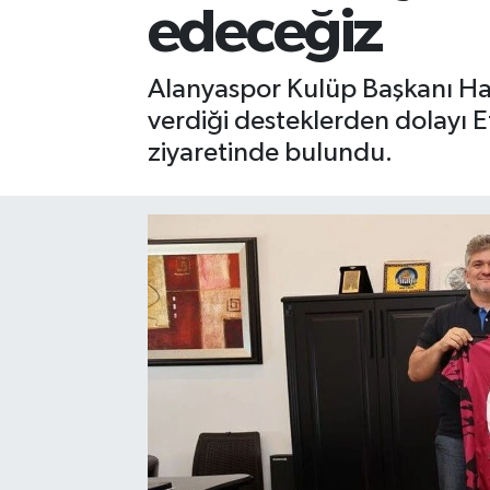
edeceğiz
Gizlilik İlkeleri - Privacy Policy
Alanyaspor Kulüp Başkanı H
Güncel
verdiği desteklerden dolayı 
ziyaretinde bulundu.
Gündem
Politika
Spor
Turizm