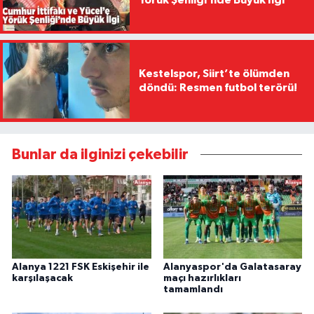
Kestelspor, Siirt’te ölümden
döndü: Resmen futbol terörü!
Bunlar da ilginizi çekebilir
Alanya 1221 FSK Eskişehir ile
Alanyaspor'da Galatasaray
karşılaşacak
maçı hazırlıkları
tamamlandı