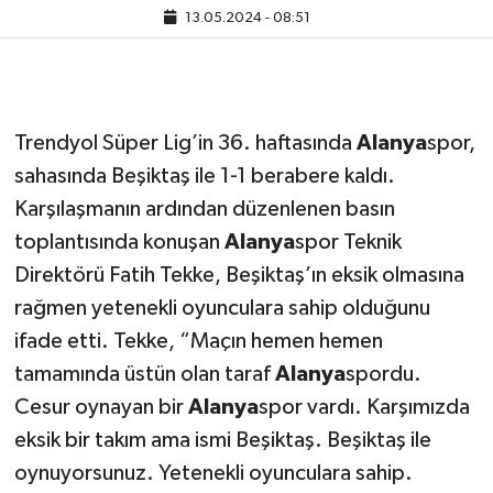
13.05.2024 - 08:51
Trendyol Süper Lig’in 36. haftasında
Alanya
spor,
sahasında Beşiktaş ile 1-1 berabere kaldı.
Karşılaşmanın ardından düzenlenen basın
toplantısında konuşan
Alanya
spor Teknik
Direktörü Fatih Tekke, Beşiktaş’ın eksik olmasına
rağmen yetenekli oyunculara sahip olduğunu
ifade etti. Tekke, “Maçın hemen hemen
tamamında üstün olan taraf
Alanya
spordu.
Cesur oynayan bir
Alanya
spor vardı. Karşımızda
eksik bir takım ama ismi Beşiktaş. Beşiktaş ile
oynuyorsunuz. Yetenekli oyunculara sahip.