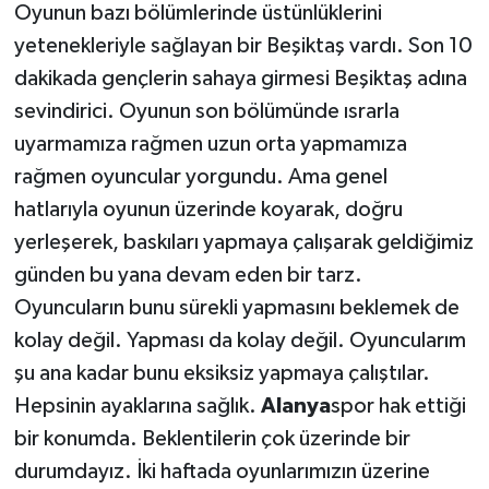
Oyunun bazı bölümlerinde üstünlüklerini
yetenekleriyle sağlayan bir Beşiktaş vardı. Son 10
dakikada gençlerin sahaya girmesi Beşiktaş adına
sevindirici. Oyunun son bölümünde ısrarla
uyarmamıza rağmen uzun orta yapmamıza
rağmen oyuncular yorgundu. Ama genel
hatlarıyla oyunun üzerinde koyarak, doğru
yerleşerek, baskıları yapmaya çalışarak geldiğimiz
günden bu yana devam eden bir tarz.
Oyuncuların bunu sürekli yapmasını beklemek de
kolay değil. Yapması da kolay değil. Oyuncularım
şu ana kadar bunu eksiksiz yapmaya çalıştılar.
Hepsinin ayaklarına sağlık.
Alanya
spor hak ettiği
bir konumda. Beklentilerin çok üzerinde bir
durumdayız. İki haftada oyunlarımızın üzerine