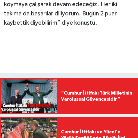
koymaya çalışarak devam edeceğiz. Her iki
takıma da başarılar diliyorum. Bugün 2 puan
kaybettik diyebilirim” diye konuştu.
“Cumhur İttifakı Türk Milletinin
Varoluşsal Güvencesidir”
Cumhur İttifakı ve Yücel’e
Yörük Şenliği’nde Büyük İlgi