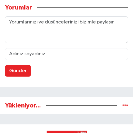
Yorumlar
Gönder
Yükleniyor...