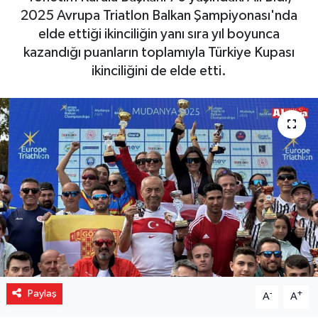
2025 Avrupa Triatlon Balkan Şampiyonası'nda
Gizlilik İlkeleri - Privacy Policy
elde ettiği ikinciliğin yanı sıra yıl boyunca
kazandığı puanların toplamıyla Türkiye Kupası
Güncel
ikinciliğini de elde etti.
Gündem
Politika
Spor
Turizm
Paylaş
-
+
A
A