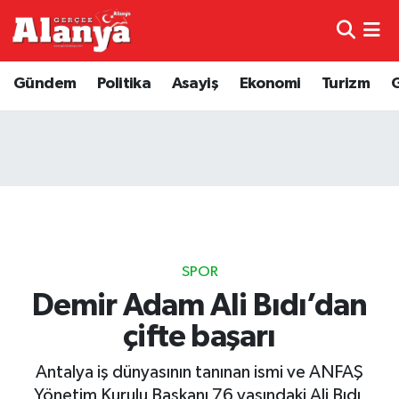
E-Gazete
Hava Durumu
Gündem
Politika
Asayiş
Ekonomi
Turizm
Genel
Trafik Durumu
Bilim
Süper Lig Puan Durumu ve Fikstür
Bilim ve Teknoloji
Tüm Manşetler
Bölge
Son Dakika Haberleri
SPOR
Diğer
Haber Arşivi
Demir Adam Ali Bıdı’dan
çifte başarı
Dünya
Antalya iş dünyasının tanınan ismi ve ANFAŞ
Ekonomi
Yönetim Kurulu Başkanı 76 yaşındaki Ali Bıdı,