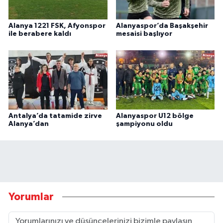
Alanya 1221 FSK, Afyonspor
Alanyaspor’da Başakşehir
ile berabere kaldı
mesaisi başlıyor
Antalya’da tatamide zirve
Alanyaspor U12 bölge
Alanya’dan
şampiyonu oldu
Yorumlar