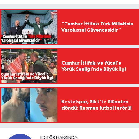
“Cumhur İttifakı Türk Milletinin
Varoluşsal Güvencesidir”
Cumhur İttifakı ve Yücel’e
Yörük Şenliği’nde Büyük İlgi
Kestelspor, Siirt’te ölümden
döndü: Resmen futbol terörü!
EDITÖR HAKKINDA