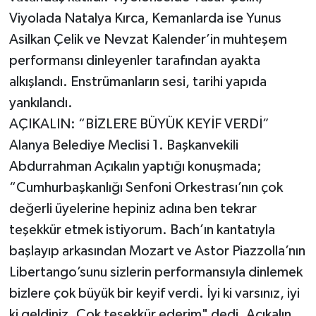
Viyolada Natalya Kırca, Kemanlarda ise Yunus
Asilkan Çelik ve Nevzat Kalender’in muhteşem
performansı dinleyenler tarafından ayakta
alkışlandı. Enstrümanların sesi, tarihi yapıda
yankılandı.
AÇIKALIN: “BİZLERE BÜYÜK KEYİF VERDİ”
Alanya Belediye Meclisi 1. Başkanvekili
Abdurrahman Açıkalın yaptığı konuşmada;
“Cumhurbaşkanlığı Senfoni Orkestrası’nın çok
değerli üyelerine hepiniz adına ben tekrar
teşekkür etmek istiyorum. Bach’ın kantatıyla
başlayıp arkasından Mozart ve Astor Piazzolla’nın
Libertango’sunu sizlerin performansıyla dinlemek
bizlere çok büyük bir keyif verdi. İyi ki varsınız, iyi
ki geldiniz. Çok teşekkür ederim" dedi. Açıkalın