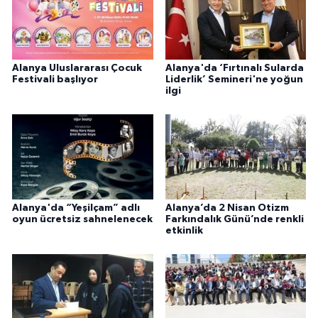
Alanya Uluslararası Çocuk
Alanya'da ‘Fırtınalı Sularda
Festivali başlıyor
Liderlik’ Semineri'ne yoğun
ilgi
Alanya'da “Yeşilçam” adlı
Alanya’da 2 Nisan Otizm
oyun ücretsiz sahnelenecek
Farkındalık Günü’nde renkli
etkinlik