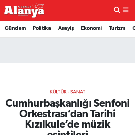
E-Gazete
Hava Durumu
Gündem
Politika
Asayiş
Ekonomi
Turizm
Genel
Trafik Durumu
Bilim
Süper Lig Puan Durumu ve Fikstür
Bilim ve Teknoloji
Tüm Manşetler
Bölge
Son Dakika Haberleri
KÜLTÜR - SANAT
Diğer
Haber Arşivi
Cumhurbaşkanlığı Senfoni
Orkestrası’dan Tarihi
Dünya
Kızılkule’de müzik
Ekonomi