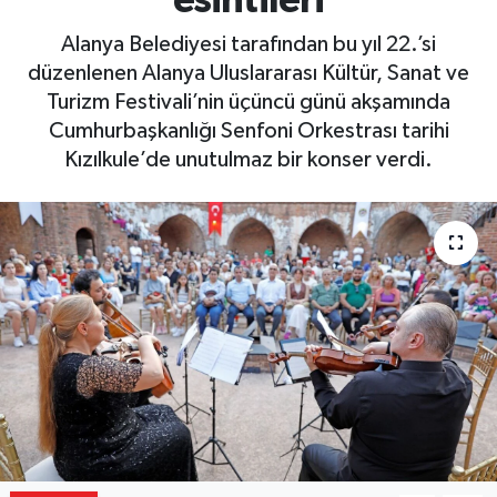
esintileri
Gizlilik İlkeleri - Privacy Policy
Alanya Belediyesi tarafından bu yıl 22.’si
düzenlenen Alanya Uluslararası Kültür, Sanat ve
Güncel
Turizm Festivali’nin üçüncü günü akşamında
Cumhurbaşkanlığı Senfoni Orkestrası tarihi
Gündem
Kızılkule’de unutulmaz bir konser verdi.
Politika
Spor
Turizm