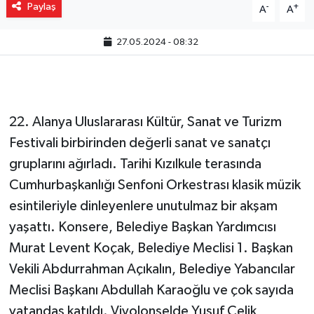
Paylaş
-
+
A
A
27.05.2024 - 08:32
22. Alanya Uluslararası Kültür, Sanat ve Turizm
Festivali birbirinden değerli sanat ve sanatçı
gruplarını ağırladı. Tarihi Kızılkule terasında
Cumhurbaşkanlığı Senfoni Orkestrası klasik müzik
esintileriyle dinleyenlere unutulmaz bir akşam
yaşattı. Konsere, Belediye Başkan Yardımcısı
Murat Levent Koçak, Belediye Meclisi 1. Başkan
Vekili Abdurrahman Açıkalın, Belediye Yabancılar
Meclisi Başkanı Abdullah Karaoğlu ve çok sayıda
vatandaş katıldı. Viyolonselde Yusuf Çelik,