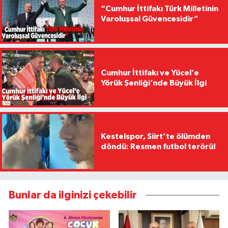
“Cumhur İttifakı Türk Milletinin
Varoluşsal Güvencesidir”
Cumhur İttifakı ve Yücel’e
Yörük Şenliği’nde Büyük İlgi
Kestelspor, Siirt’te ölümden
döndü: Resmen futbol terörü!
Bunlar da ilginizi çekebilir