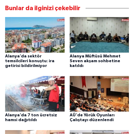
Bunlar da ilginizi çekebilir
Alanya’da sektör
Alanya Müftüsü Mehmet
temsilcileri konuştu: ira
Seven akşam sohbetine
getirisi bildirilmiyor
katıldı
Alanya’da 7 ton ücretsiz
AÜ'de Yörük Oyunları
hamsi dağıtıldı
Çalıştayı düzenlendi