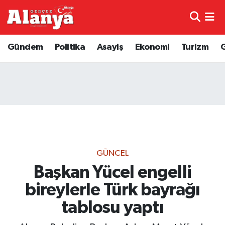
E-Gazete
Hava Durumu
Gündem
Politika
Asayiş
Ekonomi
Turizm
Genel
Trafik Durumu
Bilim
Süper Lig Puan Durumu ve Fikstür
Bilim ve Teknoloji
Tüm Manşetler
Bölge
Son Dakika Haberleri
GÜNCEL
Diğer
Haber Arşivi
Başkan Yücel engelli
bireylerle Türk bayrağı
Dünya
tablosu yaptı
Ekonomi