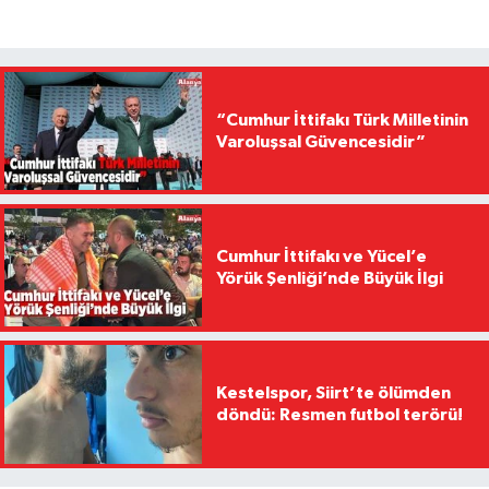
“Cumhur İttifakı Türk Milletinin
Varoluşsal Güvencesidir”
Cumhur İttifakı ve Yücel’e
Yörük Şenliği’nde Büyük İlgi
Kestelspor, Siirt’te ölümden
döndü: Resmen futbol terörü!