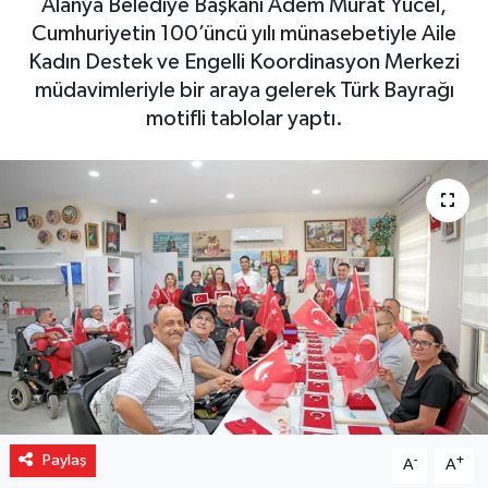
Alanya Belediye Başkanı Adem Murat Yücel,
Cumhuriyetin 100’üncü yılı münasebetiyle Aile
Gizlilik İlkeleri - Privacy Policy
Kadın Destek ve Engelli Koordinasyon Merkezi
müdavimleriyle bir araya gelerek Türk Bayrağı
Güncel
motifli tablolar yaptı.
Gündem
Politika
Spor
Turizm
Paylaş
-
+
A
A