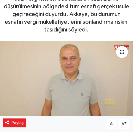
düşürülmesinin bölgedeki tüm esnafı gerçek usule
Gizlilik İlkeleri - Privacy Policy
geçireceğini duyurdu. Akkaya, bu durumun
esnafın vergi mükellefiyetlerini sonlandırma riskini
Güncel
taşıdığını söyledi.
Gündem
Politika
Spor
Turizm
Paylaş
-
+
A
A