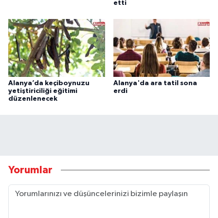
etti
Alanya’da keçiboynuzu
Alanya'da ara tatil sona
yetiştiriciliği eğitimi
erdi
düzenlenecek
Yorumlar