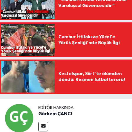
Varoluşsal Güvencesidir”
Cumhur İttifakı ve Yücel’e
Yörük Şenliği’nde Büyük İlgi
Kestelspor, Siirt’te ölümden
döndü: Resmen futbol terörü!
EDITÖR HAKKINDA
Görkem ÇANCI