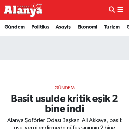
E-Gazete
Hava Durumu
Gündem
Politika
Asayiş
Ekonomi
Turizm
Genel
Trafik Durumu
Bilim
Süper Lig Puan Durumu ve Fikstür
Bilim ve Teknoloji
Tüm Manşetler
Bölge
Son Dakika Haberleri
GÜNDEM
Diğer
Haber Arşivi
Basit usulde kritik eşik 2
bine indi
Dünya
Alanya Şoförler Odası Başkanı Ali Akkaya, basit
Ekonomi
usul vergilendirmede nüfus sınırının 2 bine