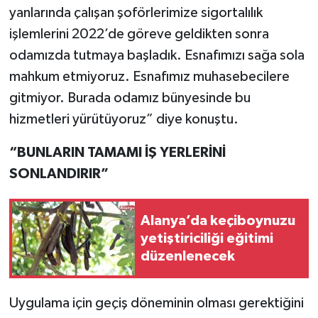
yanlarında çalışan şoförlerimize sigortalılık
işlemlerini 2022’de göreve geldikten sonra
odamızda tutmaya başladık. Esnafımızı sağa sola
mahkum etmiyoruz. Esnafımız muhasebecilere
gitmiyor. Burada odamız bünyesinde bu
hizmetleri yürütüyoruz” diye konuştu.
“BUNLARIN TAMAMI İŞ YERLERİNİ
SONLANDIRIR”
Alanya’da keçiboynuzu
yetiştiriciliği eğitimi
düzenlenecek
Uygulama için geçiş döneminin olması gerektiğini