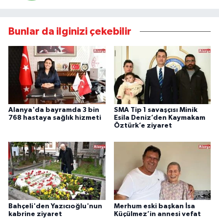
Bunlar da ilginizi çekebilir
Alanya'da bayramda 3 bin
SMA Tip 1 savaşçısı Minik
768 hastaya sağlık hizmeti
Esila Deniz’den Kaymakam
Öztürk’e ziyaret
Bahçeli'den Yazıcıoğlu'nun
Merhum eski başkan İsa
kabrine ziyaret
Küçülmez’in annesi vefat