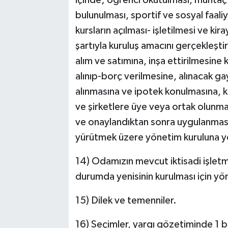
içinde; öğrenci okutulması, muhta
bulunulması, sportif ve sosyal faali
kursların açılması- işletilmesi ve kir
şartıyla kuruluş amacını gerçekleşti
alım ve satımına, inşa ettirilmesine 
alınıp-borç verilmesine, alınacak gay
alınmasına ve ipotek konulmasına, k
ve şirketlere üye veya ortak olunma
ve onaylandıktan sonra uygulanması i
yürütmek üzere yönetim kuruluna ye
14) Odamızın mevcut iktisadi işletme
durumda yenisinin kurulması için yön
15) Dilek ve temenniler.
16) Seçimler, yargı gözetiminde 1 b