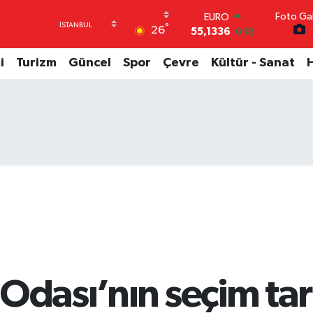
Foto Gal
EURO
°
26
55,1336
0.18
STERLİN
64,2534
0.22
i
Turizm
Güncel
Spor
Çevre
Kültür - Sanat
GRAM ALTIN
6527.85
0.54
BİST100
13.703
0
BITCOIN
64.475,47
0.66
DOLAR
47,5971
0.05
Odası’nın seçim tari