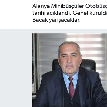
Alanya Minibüsçüler Otobüsçü
Gizlilik İlkeleri - Privacy Policy
tarihi açıklandı. Genel kuru
Bacak yarışacaklar.
Güncel
Gündem
Politika
Spor
Turizm