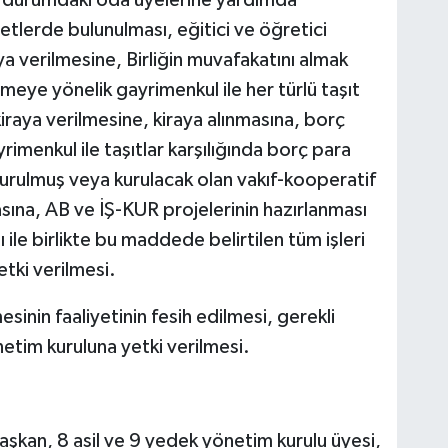
ç durumdaki oda üyelerine yardımda
yetlerde bulunulması, eğitici ve öğretici
aya verilmesine, Birliğin muvafakatını almak
rmeye yönelik gayrimenkul ile her türlü taşıt
kiraya verilmesine, kiraya alınmasına, borç
rimenkul ile taşıtlar karşılığında borç para
urulmuş veya kurulacak olan vakıf-kooperatif
sına, AB ve İŞ-KUR projelerinin hazırlanması
le birlikte bu maddede belirtilen tüm işleri
tki verilmesi.
sinin faaliyetinin fesih edilmesi, gerekli
etim kuruluna yetki verilmesi.
aşkan, 8 asil ve 9 yedek yönetim kurulu üyesi,