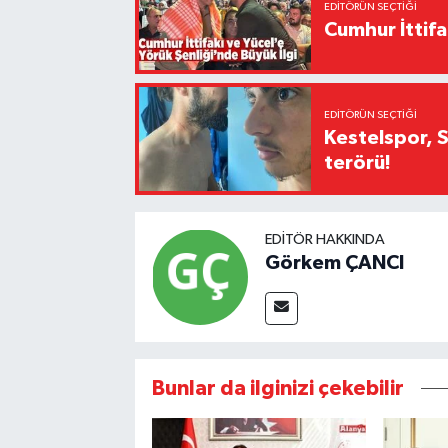
EDITÖRÜN SEÇTIĞI
Cumhur İttifa
EDITÖRÜN SEÇTIĞI
Kestelspor, 
terörü!
EDITÖR HAKKINDA
Görkem ÇANCI
Bunlar da ilginizi çekebilir