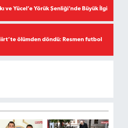
kı ve Yücel’e Yörük Şenliği’nde Büyük İlgi
Siirt’te ölümden döndü: Resmen futbol