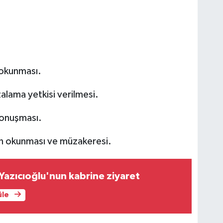
n okunması.
zalama yetkisi verilmesi.
 konuşması.
un okunması ve müzakeresi.
Yazıcıoğlu'nun kabrine ziyaret
üle