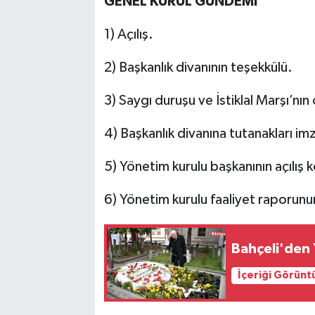
GENEL KURUL GÜNDEMİ
1) Açılış.
2) Başkanlık divanının teşekkülü.
3) Saygı duruşu ve İstiklal Marşı’nı
4) Başkanlık divanına tutanakları im
5) Yönetim kurulu başkanının açılış
6) Yönetim kurulu faaliyet raporun
Bahçeli'den 
İçeriği Görünt