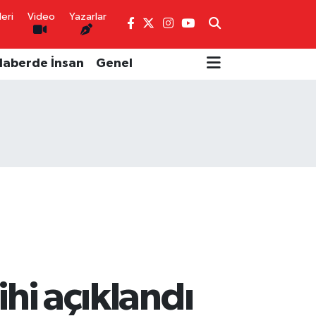
eri
Video
Yazarlar
Haberde İnsan
Genel
hi açıklandı