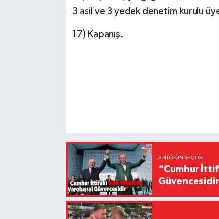
3 asil ve 3 yedek denetim kurulu üye
17) Kapanış.
EDITÖRÜN SEÇTIĞI
“Cumhur İttif
Güvencesidi