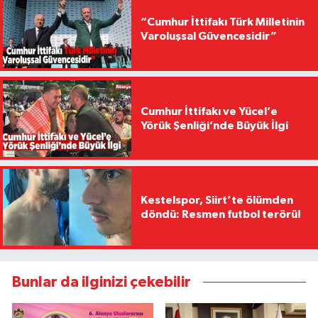
“Cumhur İttifakı Türk Milletinin
Varoluşsal Güvencesidir”
Cumhur İttifakı ve Yücel’e
Yörük Şenliği’nde Büyük İlgi
Kestelspor, Siirt’te ölümden
döndü: Resmen futbol terörü!
Bunlar da ilginizi çekebilir