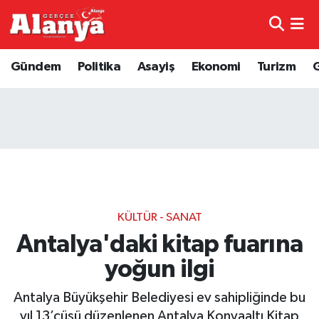
E-Gazete
Hava Durumu
Gündem
Politika
Asayiş
Ekonomi
Turizm
Genel
Trafik Durumu
Bilim
Süper Lig Puan Durumu ve Fikstür
Bilim ve Teknoloji
Tüm Manşetler
Bölge
Son Dakika Haberleri
KÜLTÜR - SANAT
Diğer
Haber Arşivi
Antalya'daki kitap fuarına
yoğun ilgi
Dünya
Antalya Büyükşehir Belediyesi ev sahipliğinde bu
Ekonomi
yıl 13’cüsü düzenlenen Antalya Konyaaltı Kitap