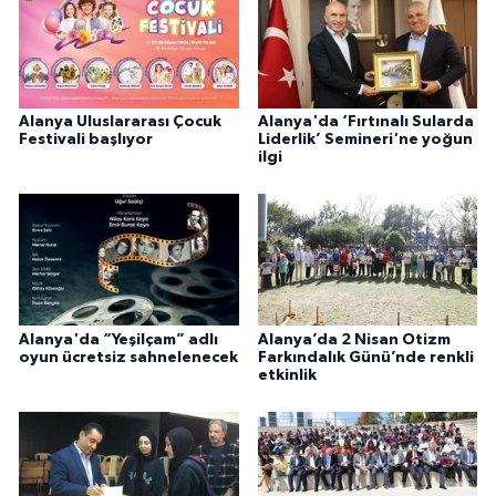
Alanya Uluslararası Çocuk
Alanya'da ‘Fırtınalı Sularda
Festivali başlıyor
Liderlik’ Semineri'ne yoğun
ilgi
Alanya'da “Yeşilçam” adlı
Alanya’da 2 Nisan Otizm
oyun ücretsiz sahnelenecek
Farkındalık Günü’nde renkli
etkinlik