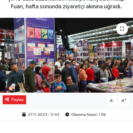
Fuarı, hafta sonunda ziyaretçi akınına uğradı.
Gizlilik İlkeleri - Privacy Policy
Güncel
Gündem
Politika
Spor
Turizm
Paylaş
-
+
A
A
27.11.2023 - 11:43
Okunma Süresi: 1 Dk