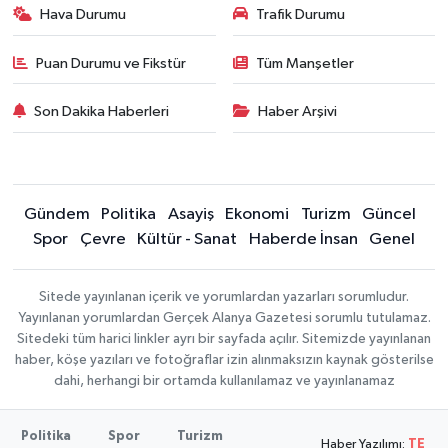
Hava Durumu
Trafik Durumu
Puan Durumu ve Fikstür
Tüm Manşetler
Son Dakika Haberleri
Haber Arşivi
Gündem
Politika
Asayiş
Ekonomi
Turizm
Güncel
Spor
Çevre
Kültür - Sanat
Haberde İnsan
Genel
Sitede yayınlanan içerik ve yorumlardan yazarları sorumludur.
Yayınlanan yorumlardan Gerçek Alanya Gazetesi sorumlu tutulamaz.
Sitedeki tüm harici linkler ayrı bir sayfada açılır. Sitemizde yayınlanan
haber, köşe yazıları ve fotoğraflar izin alınmaksızın kaynak gösterilse
dahi, herhangi bir ortamda kullanılamaz ve yayınlanamaz
Politika
Spor
Turizm
Haber Yazılımı:
TE