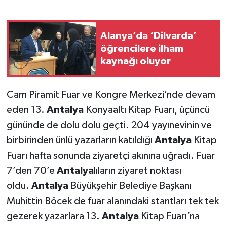
Alanya’da ‘Dilvarda’
öğrencilere ilham
kaynağı oluyor
Cam Piramit Fuar ve Kongre Merkezi’nde devam
eden 13.
Antalya
Konyaaltı Kitap Fuarı, üçüncü
gününde de dolu dolu geçti. 204 yayınevinin ve
birbirinden ünlü yazarların katıldığı
Antalya
Kitap
Fuarı hafta sonunda ziyaretçi akınına uğradı. Fuar
7’den 70’e
Antalya
lıların ziyaret noktası
oldu.
Antalya
Büyükşehir Belediye Başkanı
Muhittin Böcek de fuar alanındaki stantları tek tek
gezerek yazarlara 13.
Antalya
Kitap Fuarı’na