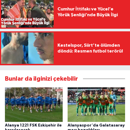
Cumhur İttifakı ve Yücel’e
Yörük Şenliği’nde Büyük İlgi
Kestelspor, Siirt’te ölümden
döndü: Resmen futbol terörü!
Bunlar da ilginizi çekebilir
Alanya 1221 FSK Eskişehir ile
Alanyaspor'da Galatasaray
karşılaşacak
maçı hazırlıkları