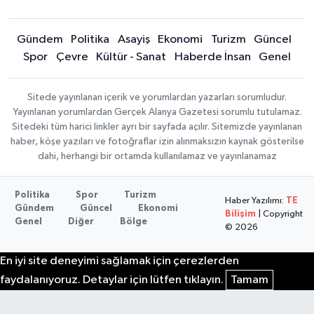
Gündem
Politika
Asayiş
Ekonomi
Turizm
Güncel
Spor
Çevre
Kültür - Sanat
Haberde İnsan
Genel
Sitede yayınlanan içerik ve yorumlardan yazarları sorumludur.
Yayınlanan yorumlardan Gerçek Alanya Gazetesi sorumlu tutulamaz.
Sitedeki tüm harici linkler ayrı bir sayfada açılır. Sitemizde yayınlanan
haber, köşe yazıları ve fotoğraflar izin alınmaksızın kaynak gösterilse
dahi, herhangi bir ortamda kullanılamaz ve yayınlanamaz
Politika
Spor
Turizm
Haber Yazılımı:
TE
Gündem
Güncel
Ekonomi
Bilişim
| Copyright
Genel
Diğer
Bölge
© 2026
En iyi site deneyimi sağlamak için çerezlerden
faydalanıyoruz. Detaylar için lütfen tıklayın.
Tamam