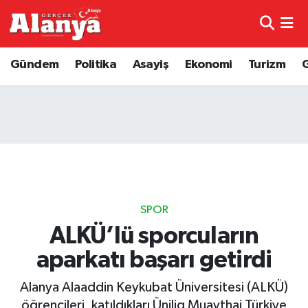
E-Gazete
Hava Durumu
Gündem
Politika
Asayiş
Ekonomi
Turizm
Genel
Trafik Durumu
Bilim
Süper Lig Puan Durumu ve Fikstür
Bilim ve Teknoloji
Tüm Manşetler
Bölge
Son Dakika Haberleri
SPOR
Diğer
Haber Arşivi
ALKÜ’lü sporcuların
aparkatı başarı getirdi
Dünya
Alanya Alaaddin Keykubat Üniversitesi (ALKÜ)
Ekonomi
öğrencileri, katıldıkları Ünilig Muaythai Türkiye