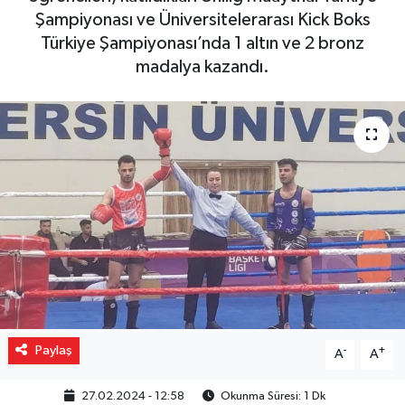
Şampiyonası ve Üniversitelerarası Kick Boks
Gizlilik İlkeleri - Privacy Policy
Türkiye Şampiyonası’nda 1 altın ve 2 bronz
madalya kazandı.
Güncel
Gündem
Politika
Spor
Turizm
Paylaş
-
+
A
A
27.02.2024 - 12:58
Okunma Süresi: 1 Dk