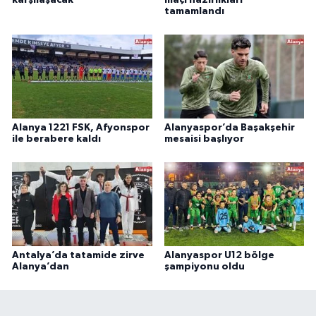
tamamlandı
Alanya 1221 FSK, Afyonspor
Alanyaspor’da Başakşehir
ile berabere kaldı
mesaisi başlıyor
Antalya’da tatamide zirve
Alanyaspor U12 bölge
Alanya’dan
şampiyonu oldu