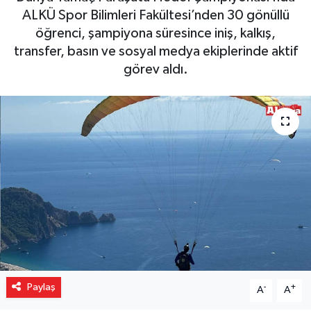
ALKÜ Spor Bilimleri Fakültesi’nden 30 gönüllü
Gizlilik İlkeleri - Privacy Policy
öğrenci, şampiyona süresince iniş, kalkış,
transfer, basın ve sosyal medya ekiplerinde aktif
Güncel
görev aldı.
Gündem
Politika
Spor
Turizm
Paylaş
-
+
A
A