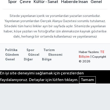
Spor
Çevre
Kültür - Sanat
Haberde İnsan
Genel
Sitede yayınlanan içerik ve yorumlardan yazarları sorumludur.
Yayınlanan yorumlardan Gerçek Alanya Gazetesi sorumlu tutulamaz.
Sitedeki tüm harici linkler ayrı bir sayfada açılır. Sitemizde yayınlanan
haber, köşe yazıları ve fotoğraflar izin alınmaksızın kaynak gösterilse
dahi, herhangi bir ortamda kullanılamaz ve yayınlanamaz
Politika
Spor
Turizm
Haber Yazılımı:
TE
Gündem
Güncel
Ekonomi
Bilişim
| Copyright
Genel
Diğer
Bölge
© 2026
En iyi site deneyimi sağlamak için çerezlerden
faydalanıyoruz. Detaylar için lütfen tıklayın.
Tamam