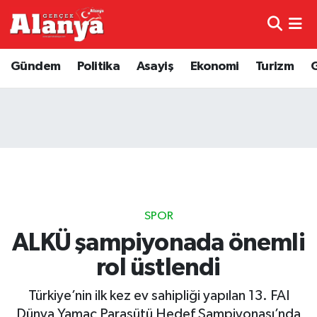
E-Gazete
Hava Durumu
Gündem
Politika
Asayiş
Ekonomi
Turizm
Genel
Trafik Durumu
Bilim
Süper Lig Puan Durumu ve Fikstür
Bilim ve Teknoloji
Tüm Manşetler
Bölge
Son Dakika Haberleri
SPOR
Diğer
Haber Arşivi
ALKÜ şampiyonada önemli
rol üstlendi
Dünya
Türkiye’nin ilk kez ev sahipliği yapılan 13. FAI
Ekonomi
Dünya Yamaç Paraşütü Hedef Şampiyonası’nda